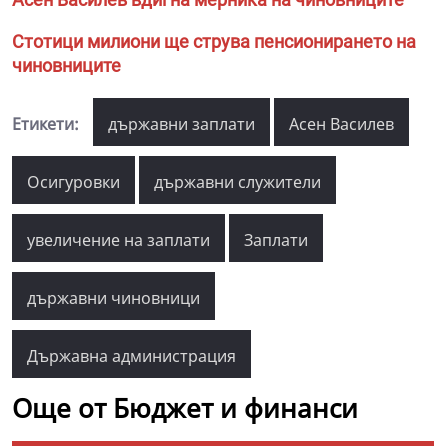
Стотици милиони ще струва пенсионирането на
чиновниците
Етикети:
държавни заплати
Асен Василев
Осигуровки
държавни служители
увеличение на заплати
Заплати
държавни чиновници
Държавна администрация
Още от Бюджет и финанси