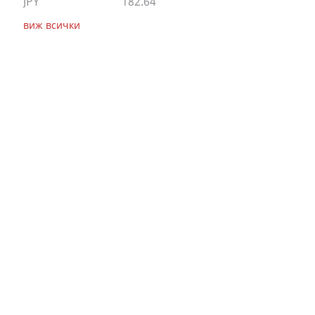
JPY
182.64
виж всички