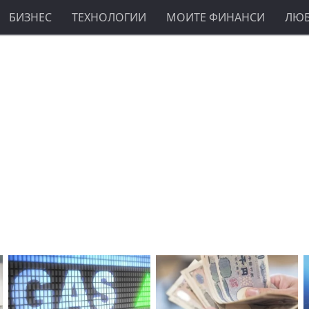
БИЗНЕС
ТЕХНОЛОГИИ
МОИТЕ ФИНАНСИ
ЛЮ