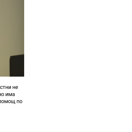
стни не
но има
 помощ по