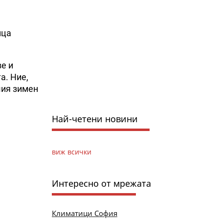
ица
е и
а. Ние,
шия зимен
Най-четени новини
виж всички
Интересно от мрежата
Климатици София