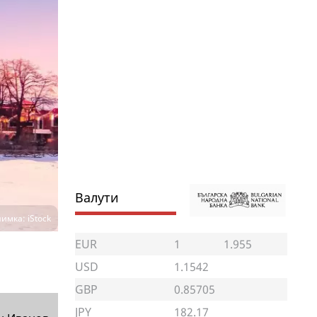
Валути
имка: iStock
EUR
1
1.955
USD
1.1542
GBP
0.85705
JPY
182.17