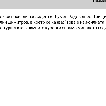
Пламе
век се похвали президентът Румен Радев днес. Той ц
н Димитров, в което се казва: "Това е най-силната 
на туристите в зимните курорти спрямо миналата год