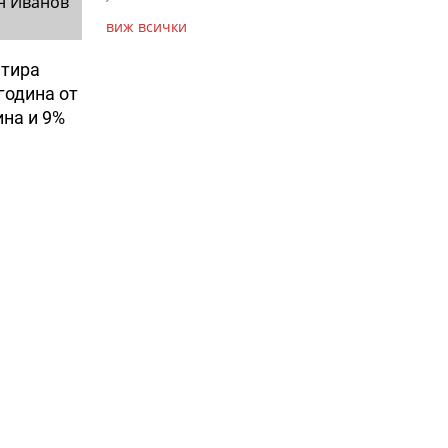
н Иванов
виж всички
итира
година от
ина и 9%