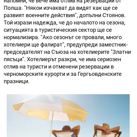
напомни, че вече има отлив на резервации от
Полша. "Някои изчакват да видят как ще се
развият военните действия", допълни Стоянов.
Той изрази надежда, че до началото на сезона,
ситуацията в туристическия сектор ще се
нормализира. "Ако сезонът се провали, много
хотелиери ще фалират", предупреди заместник-
председателят на Съюза на хотелиерите "Златни
пясъци". Хотелиерът разкри, че има сериозен
отлив на туристи и отменени резервации в
черноморските курорти и за Гергьовденските
празници.