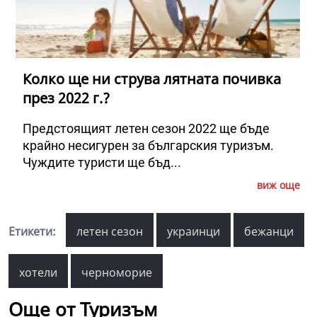
Колко ще ни струва лятната почивка
през 2022 г.?
Предстоящият летен сезон 2022 ще бъде
крайно несигурен за българския туризъм.
Чуждите туристи ще бъд...
виж още
Етикети:
летен сезон
украинци
бежанци
хотели
черноморие
Още от Туризъм