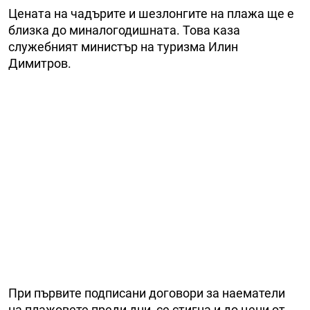
Цената на чадърите и шезлонгите на плажа ще е
близка до миналогодишната. Това каза
служебният министър на туризма Илин
Димитров.
При първите подписани договори за наематели
на плажовете преди дни, се стигна и до цени от