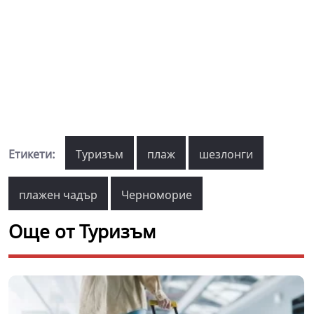
Етикети:
Туризъм
плаж
шезлонги
плажен чадър
Черноморие
Още от Туризъм