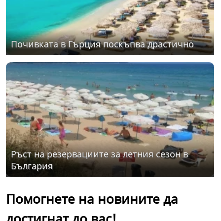
Почивката в Гърция поскъпва драстично
Ръст на резервациите за летния сезон в
България
Помогнете на новините да
достигнат до вас!