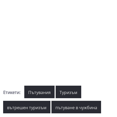
Етикети:
Пътувания
Туризъм
вътрешен туризъм
пътуване в чужбина