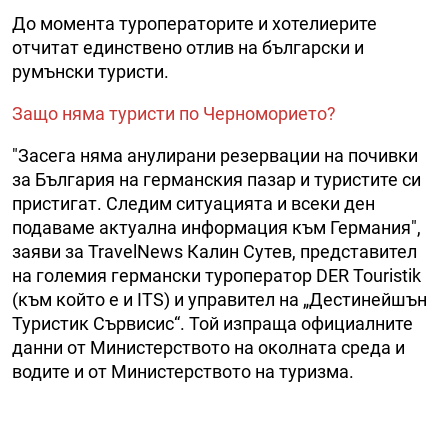
До момента туроператорите и хотелиерите
отчитат единствено отлив на български и
румънски туристи.
Защо няма туристи по Черноморието?
"Засега няма анулирани резервации на почивки
за България на германския пазар и туристите си
пристигат. Следим ситуацията и всеки ден
подаваме актуална информация към Германия",
заяви за TravelNews Калин Сутев, представител
на големия германски туроператор DER Touristik
(към който е и ITS) и управител на „Дестинейшън
Туристик Сървисис“. Той изпраща официалните
данни от Министерството на околната среда и
водите и от Министерството на туризма.