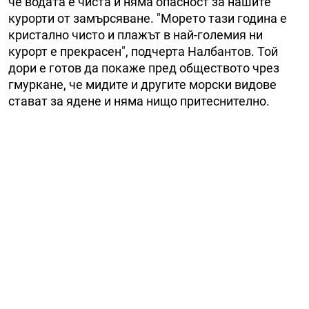
че водата е чиста и няма опасност за нашите
курорти от замърсяване. "Морето тази година е
кристално чисто и плажът в най-големия ни
курорт е прекрасен", подчерта Налбантов. Той
дори е готов да покаже пред обществото чрез
гмуркане, че мидите и другите морски видове
стават за ядене и няма нищо притеснително.