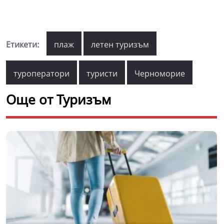
Етикети:
плаж
летен туризъм
туроператори
туристи
Черноморие
Още от Туризъм