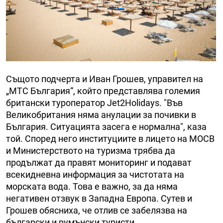
Същото подчерта и Иван Грошев, управител на
„МТС България“, който представлява големия
британски туроператор Jet2Holidays. "Във
Великобритания няма анулации за почивки в
България. Ситуацията засега е нормална", каза
той. Според него институциите в лицето на МОСВ
и Министерството на туризма трябва да
продължат да правят мониторинг и подават
всекидневна информация за чистотата на
морската вода. Това е важно, за да няма
негативен отзвук в Западна Европа. Сутев и
Грошев обясниха, че отлив се забелязва на
български и румънски туристи.