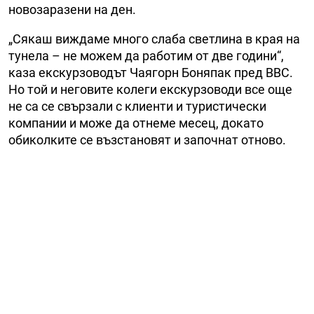
новозаразени на ден.
„Сякаш виждаме много слаба светлина в края на
тунела – не можем да работим от две години“,
каза екскурзоводът Чаягорн Боняпак пред BBC.
Но той и неговите колеги екскурзоводи все още
не са се свързали с клиенти и туристически
компании и може да отнеме месец, докато
обиколките се възстановят и започнат отново.