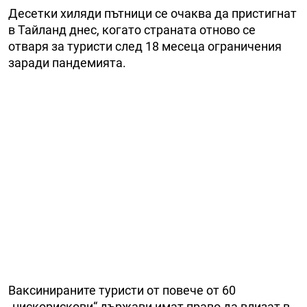
Десетки хиляди пътници се очаква да пристигнат
в Тайланд днес, когато страната отново се
отваря за туристи след 18 месеца ограничения
заради пандемията.
Ваксинираните туристи от повече от 60
„нискорискови“ държави имат право да влизат в