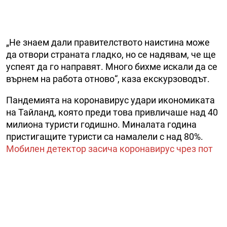
„Не знаем дали правителството наистина може
да отвори страната гладко, но се надявам, че ще
успеят да го направят. Много бихме искали да се
върнем на работа отново“, каза екскурзоводът.
Пандемията на коронавирус удари икономиката
на Тайланд, която преди това привличаше над 40
милиона туристи годишно. Миналата година
пристигащите туристи са намалели с над 80%.
Мобилен детектор засича коронавирус чрез пот