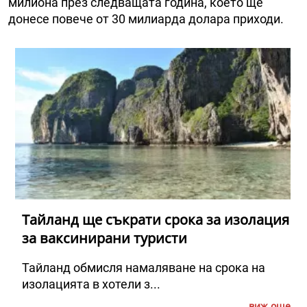
милиона през следващата година, което ще
донесе повече от 30 милиарда долара приходи.
Тайланд ще съкрати срока за изолация
за ваксинирани туристи
Тайланд обмисля намаляване на срока на
изолацията в хотели з...
виж още