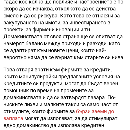
гадае кое колко ще повлияе и настроението е по-
скоро да се изчаква, отколкото да се действа
смело и да се рискува. Като това се отнася и за
закупуването на имоти, за инвестирането в
проекти, за фирмени иновации и тн.
Домакинствата от своя страна ще се опитват да
намерят баланс между приходи и разходи, като
се адаптират към новите цени, които най-
вероятно няма да се върнат към старите си нива.
Това отваря врати към фирмите за кредити,
които манипулирайки предлаганите условия на
кредитните си продукти, могат да бъдат верен
помощник по време на промените за
домакинствата и да си затвърдят пазара. По-
ниските лихви и малките такси са само част от
стимулите, които фирмите за
бързи заеми до
заплата
могат да използват, за да стимулират
едно домакинство да използва кредитен