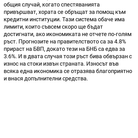
общия случай, когато спестяванията
привършват, хората се обръщат за помощ към
кредитни институции. Тази система обаче има
лимити, които съвсем скоро ще бъдат
достигнати, ако икономиката не отчете по-голям
ръст. Прогнозите на правителството са за 4.8%
прираст на БВП, докато тези на БНБ са едва за
3.6%. И в двата случая този ръст бива обвързан с
износ на стоки извън страната. Износът във
всяка една икономика се отразява благоприятно
и внася допълнителни средства.