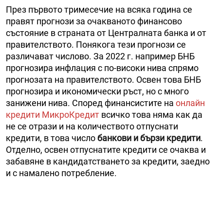
През първото тримесечие на всяка година се
правят прогнози за очакваното финансово
състояние в страната от Централната банка и от
правителството. Понякога тези прогнози се
различават числово. За 2022 г. например БНБ
прогнозира инфлация с по-високи нива спрямо
прогнозата на правителството. Освен това БНБ
прогнозира и икономически ръст, но с много
занижени нива. Според финансистите на
онлайн
кредити МикроКредит
всичко това няма как да
не се отрази и на количеството отпуснати
кредити, в това число
банкови и бързи кредити
.
Отделно, освен отпуснатите кредити се очаква и
забавяне в кандидатстването за кредити, заедно
и с намалено потребление.