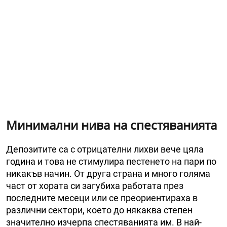
Минимални нива на спестяванията
Депозитите са с отрицателни лихви вече цяла
година и това не стимулира пестенето на пари по
никакъв начин. От друга страна и много голяма
част от хората си загубиха работата през
последните месеци или се преориентираха в
различни сектори, което до някаква степен
значително изчерпа спестяванията им. В най-