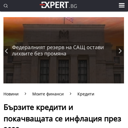
Федералният резерв на САЩ остави
лихвите без промяна
Новини
Моите финанси
Кредити
Бързите кредити и
покачващата се инфлация през