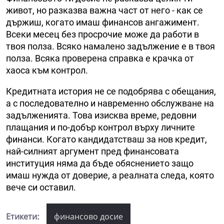
живот, но разказва важна част от него - как се
държиш, когато имаш финансов ангажимент.
Всеки месец без просрочие може да работи в
твоя полза. Всяко намалено задължение е в твоя
полза. Всяка проверена справка е крачка от
хаоса към контрол.
Кредитната история не се подобрява с обещания,
а с последователно и навременно обслужване на
задълженията. Това изисква време, редовни
плащания и по-добър контрол върху личните
финанси. Когато кандидатстваш за нов кредит,
най-силният аргумент пред финансовата
институция няма да бъде обяснението защо
имаш нужда от доверие, а реалната следа, която
вече си оставил.
Етикети:
финансово досие