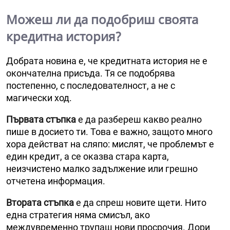
Можеш ли да подобриш своята
кредитна история?
Добрата новина е, че кредитната история не е
окончателна присъда. Тя се подобрява
постепенно, с последователност, а не с
магически ход.
Първата стъпка
е да разбереш какво реално
пише в досието ти. Това е важно, защото много
хора действат на сляпо: мислят, че проблемът е
един кредит, а се оказва стара карта,
неизчистено малко задължение или грешно
отчетена информация.
Втората стъпка
е да спреш новите щети. Нито
една стратегия няма смисъл, ако
междувременно трупаш нови просрочия. Дори