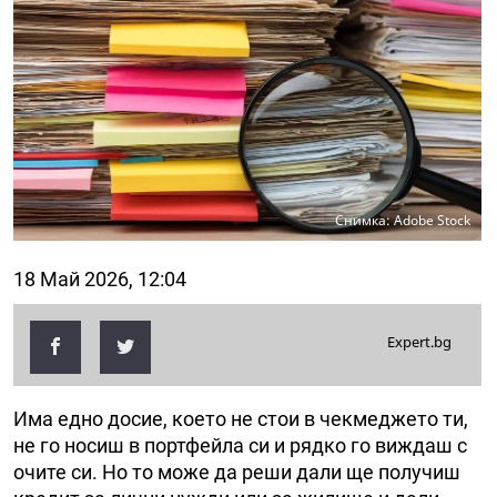
Снимка: Adobe Stock
18 Май 2026, 12:04
Expert.bg
Има едно досие, което не стои в чекмеджето ти,
не го носиш в портфейла си и рядко го виждаш с
очите си. Но то може да реши дали ще получиш