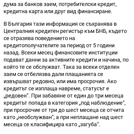
дума за банков заем, потребителски кредит,
кредитна карта или друг вид финансиране.
В България тази информация се съхранява в
Централния кредитен регистър към БНБ, където
се отразява поведението на
кредитополучателите за период от 5 години
назад. Всеки месец финансовите институции
подават данни за активните кредити и начина, по
който те се обслужват. Така за всеки отделен
заем се отбелязва дали плащанията се
извършват редовно, или има просрочия. Ако
кредитът се изплаща навреме, статусът е
„редовен“. При забавяне от един до три месеца
кредитът попада в категория „под наблюдение“,
при просрочие от три до шест месеца се отчита
като „необслужван“, а при неплащане над шест
месеца се класифицира като „загуба“.