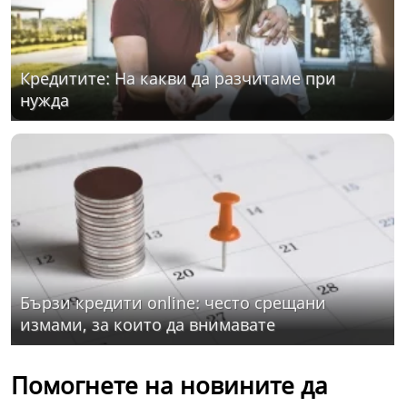
Кредитите: На какви да разчитаме при
нужда
Бързи кредити online: често срещани
измами, за които да внимавате
Помогнете на новините да