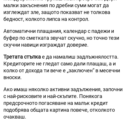
малки закъснения по дребни суми могат да
изглеждат зле, защото показват не толкова
бедност, колкото липса на контрол.
Автоматични плащания, календар с падежи и
буфер по сметката звучат скучно, но точно тези
скучни навици изграждат доверие.
Третата стъпка
е да намалиш задлъжнялостта.
Кредиторите не гледат само дали плащаш, а и
колко от дохода ти вече е „заключен“ в месечни
вноски.
Ако имаш няколко активни задължения, започни
с най-рисковите и най-скъпите. Понякога
предсрочното погасяване на малък кредит
подобрява общата картина повече, отколкото
очакваш.