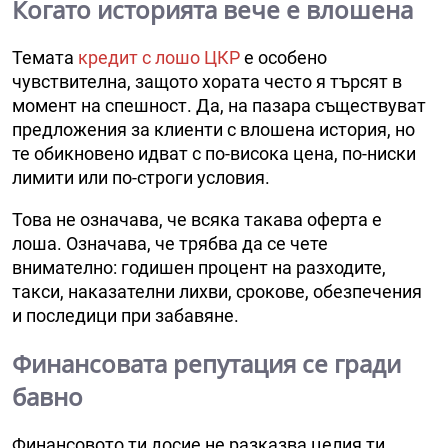
Когато историята вече е влошена
Темата
кредит с лошо ЦКР
е особено
чувствителна, защото хората често я търсят в
момент на спешност. Да, на пазара съществуват
предложения за клиенти с влошена история, но
те обикновено идват с по-висока цена, по-ниски
лимити или по-строги условия.
Това не означава, че всяка такава оферта е
лоша. Означава, че трябва да се чете
внимателно: годишен процент на разходите,
такси, наказателни лихви, срокове, обезпечения
и последици при забавяне.
Финансовата репутация се гради
бавно
Финансовото ти досие не разказва целия ти