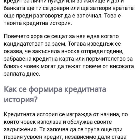
кредит за лични нужди или за жилище и дали
банката ще ти се довери или ще затвори вратата
още преди разговорът да е започнал. Това е
твоята кредитна история.
Повечето хора се сещат за нея едва когато
кандидатстват за заем. Тогава изведнъж се
оказва, че закъсняла вноска отпреди години,
забравена кредитна карта или поръчителство за
близък човек могат да тежат повече от високата
заплата днес.
Как се формира кредитната
история?
Кредитната история се изгражда от начина, по
който човек използва и обслужва своите
задължения. Тя започва да се трупа още при
първия усвоен кредит, независимо дали става