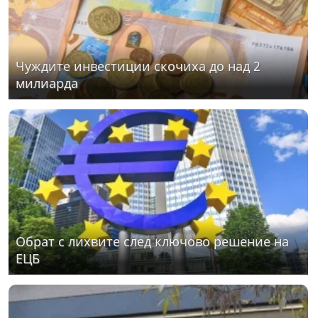
Чуждите инвестиции скочиха до над 2
милиарда
Обрат с лихвите след ключово решение на
ЕЦБ