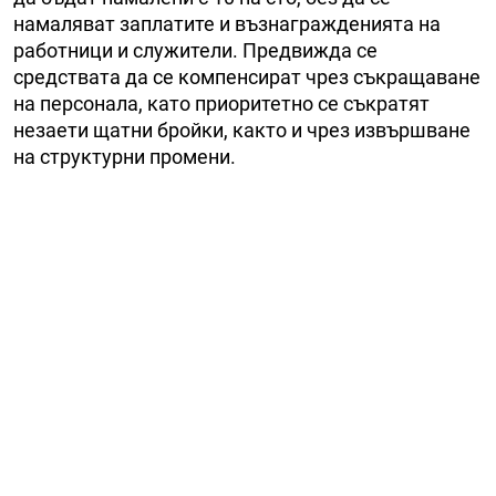
намаляват заплатите и възнагражденията на
работници и служители. Предвижда се
средствата да се компенсират чрез съкращаване
на персонала, като приоритетно се съкратят
незаети щатни бройки, както и чрез извършване
на структурни промени.