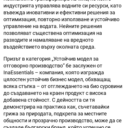
индустрията управлява водните си ресурси, като
въвежда иновативни и ефективни решения за
оптимизация, повторно използване и устойчиво
управление на водата. Нейните решения
позволяват съществена оптимизация на
разходите и намаляване на вредното
въздействието върху околната среда.
Призът в категория „Устойчив модел за
отговорно производство“ бе заслужен от
InaEssentials – компания, която изгражда
цялостен устойчив бизнес модел, обхващащ
всяка стъпка – от отглеждането на био суровини
до създаването на краен продукт с висока
добавена стойност. С дейността си тя
демонстрира на практика как, съчетавайки
грижа за природата, подкрепа за местните
общности и прозрачно производство, може да се
създаде български бранд, който успешно се