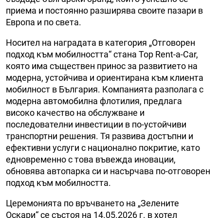
приема и постоянно разширява своите пазари в
Европа и по света.
Носител на наградата в категория „Отговорен
подход към мобилността“ стана Top Rent-a-Car,
която има съществен принос за развитието на
модерна, устойчива и ориентирана към клиента
мобилност в България. Компанията разполага с
модерна автомобилна флотилия, предлага
високо качество на обслужване и
последователни инвестиции в по-устойчиви
транспортни решения. Тя развива достъпни и
ефективни услуги с национално покритие, като
едновременно с това въвежда иновации,
обновява автопарка си и насърчава по-отговорен
подход към мобилността.
Церемонията по връчването на „Зелените
Оскари“ се състоя на 14.05.2026 г. в хотел