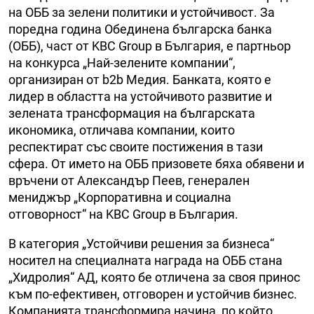
на ОББ за зелени политики и устойчивост. За
поредна година Обединена българска банка
(ОББ), част от KBC Group в България, е партньор
на конкурса „Най-зелените компании“,
организиран от b2b Медия. Банката, която е
лидер в областта на устойчивото развитие и
зелената трансформация на българската
икономика, отличава компании, които
респектират със своите постижения в тази
сфера. От името на ОББ призовете бяха обявени и
връчени от Александър Пеев, генерален
мениджър „Корпоративна и социална
отговорност“ на KBC Group в България.
В категория „Устойчиви решения за бизнеса“
носител на специалната награда на ОББ стана
„Хидролия“ АД, която бе отличена за своя принос
към по-ефективен, отговорен и устойчив бизнес.
Компанията трансформира начина, по който