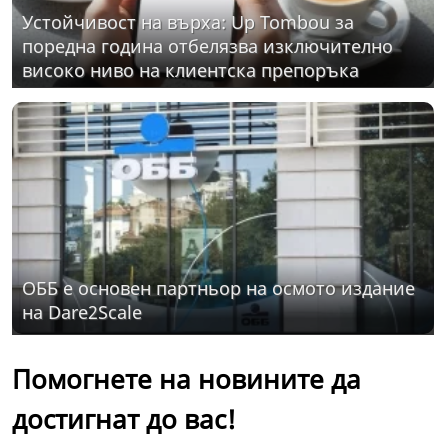
Устойчивост на върха: Up Tombou за
поредна година отбелязва изключително
високо ниво на клиентска препоръка
ОББ е основен партньор на осмото издание
на Dare2Scale
Помогнете на новините да
достигнат до вас!