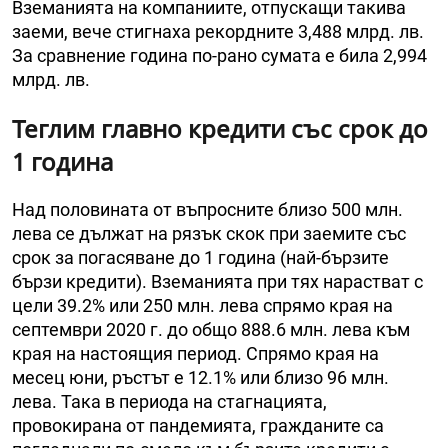
Вземанията на компаниите, отпускащи такива
заеми, вече стигнаха рекордните 3,488 млрд. лв.
За сравнение година по-рано сумата е била 2,994
млрд. лв.
Теглим главно кредити със срок до
1 година
Над половината от въпросните близо 500 млн.
лева се дължат на рязък скок при заемите със
срок за погасяване до 1 година (най-бързите
бързи кредити). Вземанията при тях нарастват с
цели 39.2% или 250 млн. лева спрямо края на
септември 2020 г. до общо 888.6 млн. лева към
края на настоящия период. Спрямо края на
месец юни, ръстът е 12.1% или близо 96 млн.
лева. Така в периода на стагнацията,
провокирана от пандемията, гражданите са