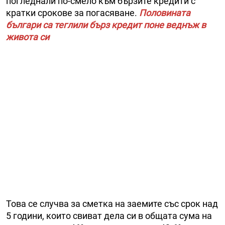
погледнали по-смело към бързите кредити с
кратки срокове за погасяване.
Половината
българи са теглили бърз кредит поне веднъж в
живота си
Това се случва за сметка на заемите със срок над
5 години, които свиват дела си в общата сума на