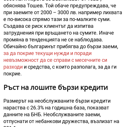
обяснява Тошев. Той обаче предупреждава, че
при заемите от 2000 – 3000 лв. например лихвата
е по-висока спрямо тази за по-малките суми.
Създава се риск клиентът да изпитва
затруднения при връщането на сумите. Иначе
промяна в тенденцията не се наблюдава.
Обичайно българинът прибягва до бързи заеми,
за да покрие текущи нужди и поради
невъзможност да се справи с месечните си
разходи
и средства, с които разполага, за да ги
покрие.
Ръст на лошите бързи кредити
Размерът на необслужваните бързи кредити
нараства с 26.3% на годишна база, показват
данните на БНБ. Необслужваните заеми,
отпуснати от небанкови дружества, възлизат на