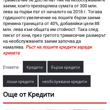
заеми, които прехвърлиха сумата от 300 млн.
лева за първи път от началото на 2018 г. Тогава
годишното увеличение на лошите бързи заеми
премина границата от 40%, добавяйки цели 88
млн. лева към общата им стойност. Така след
пикът от юни, през третото тримесечие размерът
на необслужваните заеми започва да
намалява.
Ръст на лошите кредити заради
кризата
Етикети:
Кредити
бързи кредити
лоши кредити
необслужвани кредити
Още от Кредити