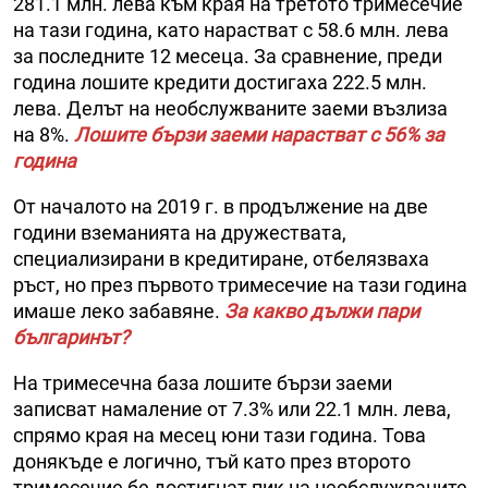
281.1 млн. лева към края на третото тримесечие
на тази година, като нарастват с 58.6 млн. лева
за последните 12 месеца. За сравнение, преди
година лошите кредити достигаха 222.5 млн.
лева. Делът на необслужваните заеми възлиза
на 8%.
Лошите бързи заеми нарастват с 56% за
година
От началото на 2019 г. в продължение на две
години вземанията на дружествата,
специализирани в кредитиране, отбелязваха
ръст, но през първото тримесечие на тази година
имаше леко забавяне.
За какво дължи пари
българинът?
На тримесечна база лошите бързи заеми
записват намаление от 7.3% или 22.1 млн. лева,
спрямо края на месец юни тази година. Това
донякъде е логично, тъй като през второто
тримесечие бе достигнат пик на необслужваните