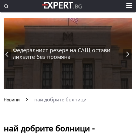
Федералният резерв на САЩ остави
лихвите без промяна
най добрите болници
Новини
най добрите болници -