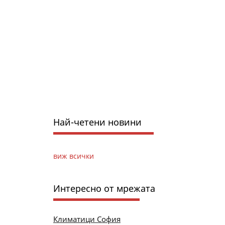
Най-четени новини
виж всички
Интересно от мрежата
Климатици София