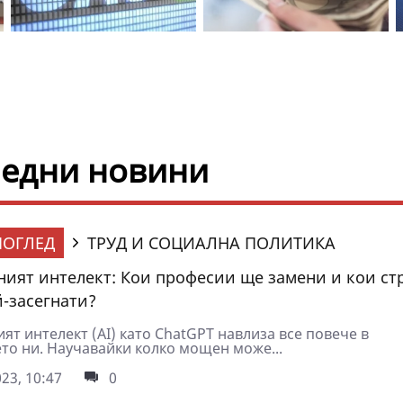
следни новини
ОГЛЕД
ТРУД И СОЦИАЛНА ПОЛИТИКА
ният интелект: Кои професии ще замени и кои ст
й-засегнати?
ят интелект (AI) като ChatGPT навлиза все повече в
то ни. Научавайки колко мощен може...
23, 10:47
0