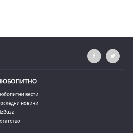
ЛЮБОПИТНО
юбопитни вести
оследни новини
izBuzz
огатство