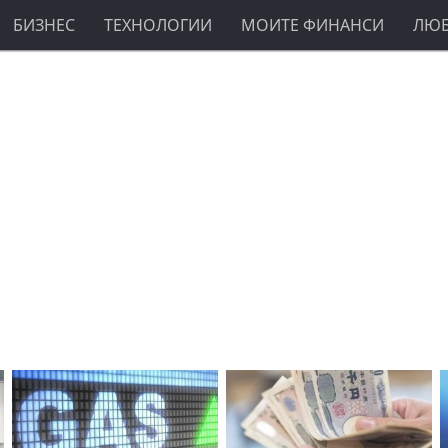
БИЗНЕС
ТЕХНОЛОГИИ
МОИТЕ ФИНАНСИ
ЛЮ