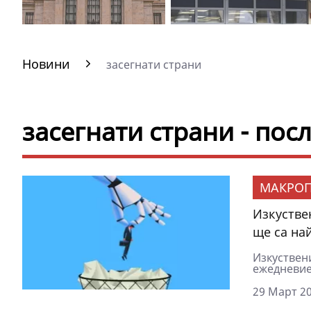
Новини
засегнати страни
засегнати страни - по
МАКРОП
Изкустве
ще са на
Изкуствени
ежедневие
29 Март 20