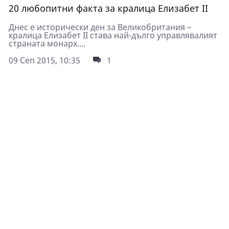
20 любопитни факта за кралица Елизабет II
Днес е исторически ден за Великобритания –
кралица Елизабет II става най-дълго управлявалият
страната монарх....
09 Сеп 2015, 10:35
1