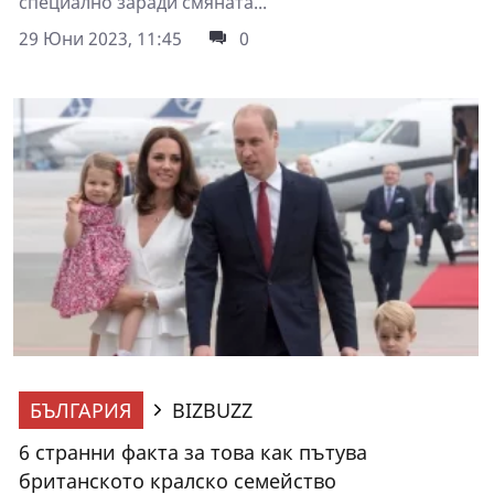
специално заради смяната...
29 Юни 2023, 11:45
0
БЪЛГАРИЯ
BIZBUZZ
6 странни факта за това как пътува
британското кралско семейство