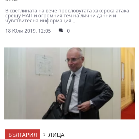
В светлината на вече прословутата хакерска атака
срещу НАП и огромния теч на лични данни и
чувствителна информация...
18 Юли 2019, 12:05
0
БЪЛГАРИЯ
ЛИЦА