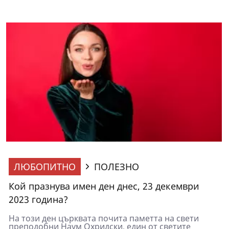
ЛЮБОПИТНО
ПОЛЕЗНО
Кой празнува имен ден днес, 23 декември
2023 година?
На този ден църквата почита паметта на свети
преподобни Наум Охридски, един от светите