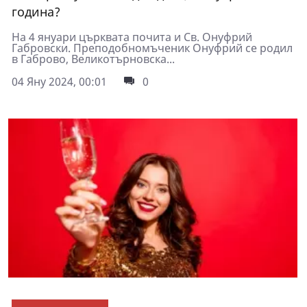
година?
На 4 януари църквата почита и Св. Онуфрий
Габровски. Преподобномъченик Онуфрий се родил
в Габрово, Великотърновска...
04 Яну 2024, 00:01
0