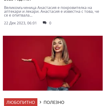
Великомъченица Анастасия е покровителка на
аптекари и лекари. Анастасия е известна с това, че
се е опитвала...
22 Дек 2023, 06:01
0
ЛЮБОПИТНО
ПОЛЕЗНО