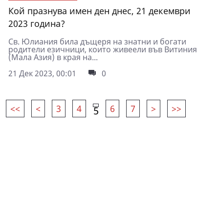
Кой празнува имен ден днес, 21 декември
2023 година?
Св. Юлиания била дъщеря на знатни и богати
родители езичници, които живеели във Витиния
(Мала Азия) в края на...
21 Дек 2023, 00:01
0
<<
<
3
4
6
7
>
>>
5