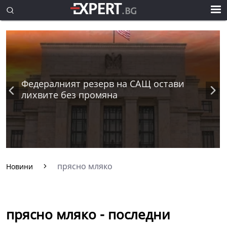
Федералният резерв на САЩ остави
лихвите без промяна
прясно мляко
Новини
прясно мляко - последни