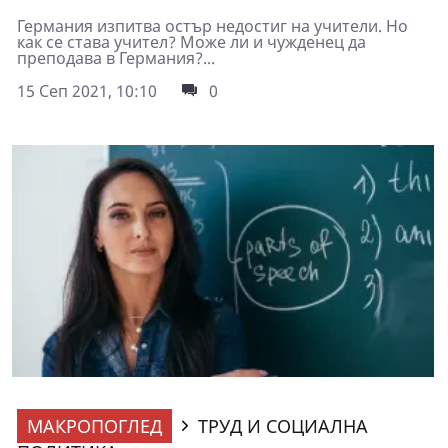
Германия изпитва остър недостиг на учители. Но
как се става учител? Може ли и чужденец да
преподава в Германия?...
15 Сеп 2021, 10:10
0
МАКРОПОГЛЕД
ТРУД И СОЦИАЛНА