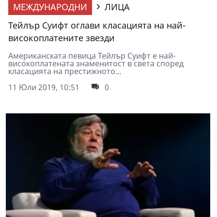
МЕЖДУНАРОДНИ
ЛИЦА
Тейлър Суифт оглави класацията на най-
високоплатените звезди
Американската певица Тейлър Суифт е най-
високоплатената знаменитост в света според
класацията на престижното...
11 Юли 2019, 10:51
0