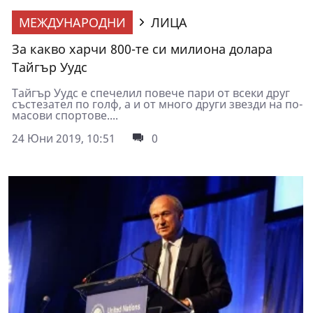
МЕЖДУНАРОДНИ
ЛИЦА
За какво харчи 800-те си милиона долара
Тайгър Уудс
Тайгър Уудс е спечелил повече пари от всеки друг
състезател по голф, а и от много други звезди на по-
масови спортове....
24 Юни 2019, 10:51
0