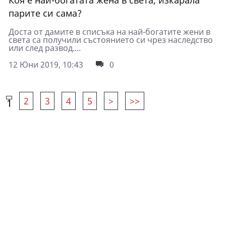
Коя е най-богатата жена в света, изкарала
парите си сама?
Доста от дамите в списъка на най-богатите жени в
света са получили състоянието си чрез наследство
или след развод....
12 Юни 2019, 10:43
0
2
3
4
5
>
>>
1