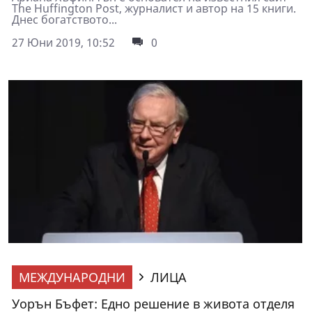
The Huffington Post, журналист и автор на 15 книги.
Днес богатството...
27 Юни 2019, 10:52
0
МЕЖДУНАРОДНИ
ЛИЦА
Уорън Бъфет: Едно решение в живота отделя