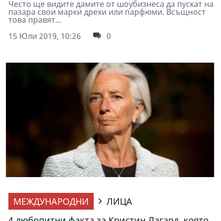
Често ще видите дамите от шоубизнеса да пускат на
пазара свои марки дрехи или парфюми. Всъщност
това правят...
15 Юли 2019, 10:26
0
МЕЖДУНАРОДНИ
ЛИЦА
4 любопитни факта за Кристин Лагард, която