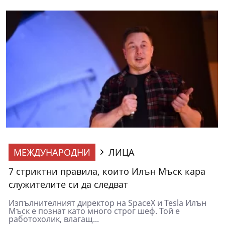
МЕЖДУНАРОДНИ
ЛИЦА
7 стриктни правила, които Илън Мъск кара
служителите си да следват
Изпълнителният директор на SpaceX и Tesla Илън
Мъск е познат като много строг шеф. Той е
работохолик, влагащ...