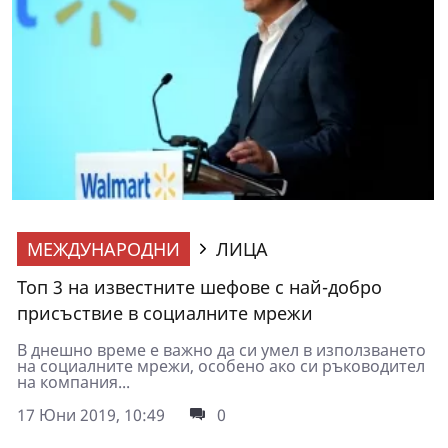
МЕЖДУНАРОДНИ
ЛИЦА
Топ 3 на известните шефове с най-добро
присъствие в социалните мрежи
В днешно време е важно да си умел в използването
на социалните мрежи, особено ако си ръководител
на компания...
17 Юни 2019, 10:49
0