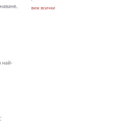
наване.
виж всички
 най-
С