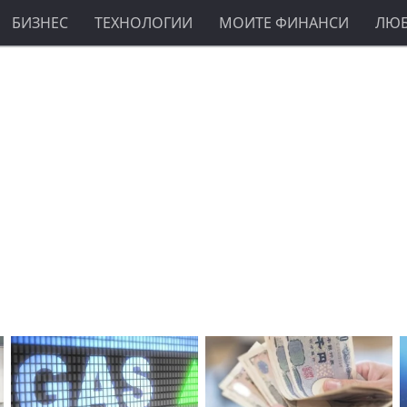
БИЗНЕС
ТЕХНОЛОГИИ
МОИТЕ ФИНАНСИ
ЛЮ