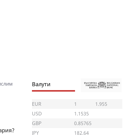
Валути
ислим
EUR
1
1.955
USD
1.1535
GBP
0.85765
ария?
JPY
182.64