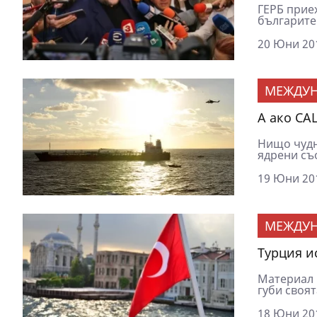
ГЕРБ прие
българите 
20 Юни 201
МЕЖДУ
А ако СА
Нищо чудн
ядрени съо
19 Юни 201
МЕЖДУ
Турция и
Материал 
губи своят
18 Юни 201