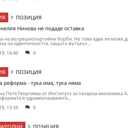
ИЯ
ПОЗИЦИЯ
нелия Нинова не подаде оставка
на на вътрешнопартийни борби. Но това едва ли може д
за на идентичността, защото вътъкът...
9, 14:40
0
ИЯ
ПОЗИЦИЯ
а реформа - тука има, тука няма
на Петя Георгиева от Института за пазарна икономика К
еформата в здравеопазването...
9, 13:39
0
НАРОДНИ
ПОЗИЦИЯ