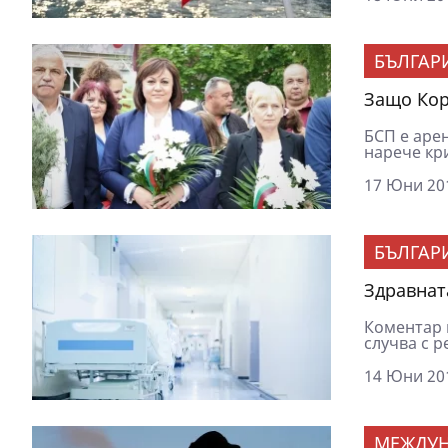
БЪЛГАР
Защо Кор
БСП е аре
нарече кри
17 Юни 201
БЪЛГАР
Здравнат
Коментар 
случва с р
14 Юни 201
МЕЖДУ