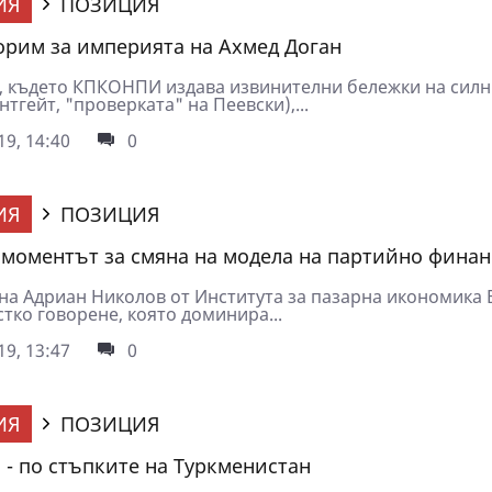
ИЯ
ПОЗИЦИЯ
орим за империята на Ахмед Доган
, където КПКОНПИ издава извинителни бележки на силн
тгейт, "проверката" на Пеевски),...
9, 14:40
0
ИЯ
ПОЗИЦИЯ
а моментът за смяна на модела на партийно фина
на Адриан Николов от Института за пазарна икономика 
тко говорене, която доминира...
9, 13:47
0
ИЯ
ПОЗИЦИЯ
 - по стъпките на Туркменистан