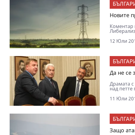
БЪЛГАР
Новите п
Коментар 
Либерализ
12 Юли 201
БЪЛГАР
Да не се 
Драмата с
над петте 
11 Юли 201
БЪЛГАР
Защо ата