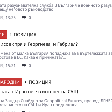
та разузнавателна служба В България е военното разуз
ещу неговото ръководство...
9, 13:25
0
ИЯ
ПОЗИЦИЯ
исов спря и Георгиева, и Габриел?
имена от малка България попаднаха във въртележката за
стове в ЕС. Каква е причината?...
9, 15:21
0
НАРОДНИ
ПОЗИЦИЯ
ната с Иран не е в интерес на САЩ
а Зандър Снайдър за Geopolitical Futures, превод: БГНЕ
ставянето на САЩ и Иран продължава...