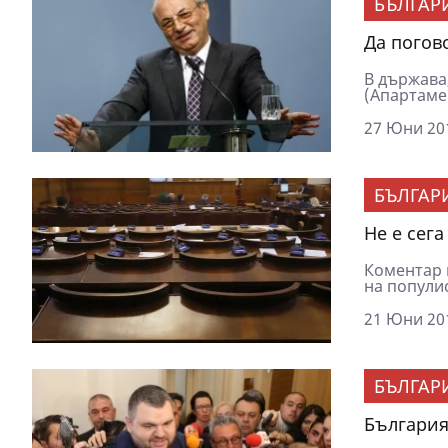
БЪЛГАР
Да погов
В държава
(Апартамен
27 Юни 201
БЪЛГАР
Не е сег
Коментар 
на популис
21 Юни 201
БЪЛГАР
България