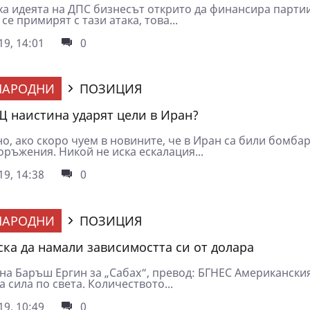
ха идеята на ДПС бизнесът открито да финансира партии
се примирят с тази атака, това...
9, 14:01
0
НАРОДНИ
ПОЗИЦИЯ
Щ наистина ударят цели в Иран?
о, ако скоро чуем в новините, че в Иран са били бомба
ръжения. Никой не иска ескалация...
9, 14:38
0
НАРОДНИ
ПОЗИЦИЯ
ска да намали зависимостта си от долара
на Баръш Ергин за „Сабах“, превод: БГНЕС Американски
а сила по света. Количеството...
9, 10:49
0