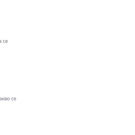
а се
акво се