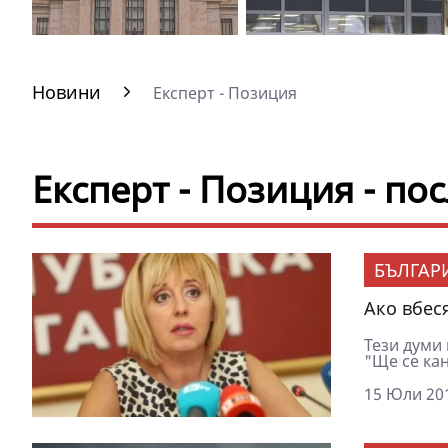
Новини
Експерт - Позиция
Експерт - Позиция - п
БЪЛГАР
Ако вбес
Тези думи
"Ще се кан
15 Юли 201