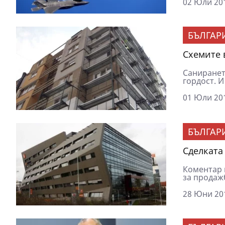
02 Юли 201
БЪЛГАР
Схемите 
Санирането
гордост. И
01 Юли 201
БЪЛГАР
Сделката 
Коментар 
за продажб
28 Юни 201