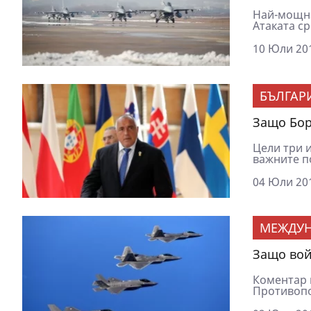
Най-мощна
Атаката ср
10 Юли 201
БЪЛГАР
Защо Бор
Цели три 
важните по
04 Юли 201
МЕЖДУ
Защо вой
Коментар н
Противопо