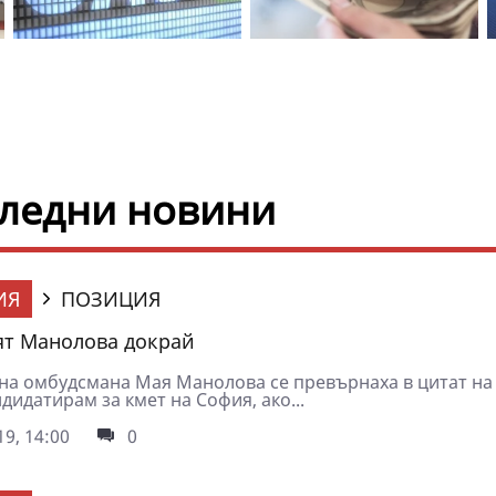
оследни новини
ИЯ
ПОЗИЦИЯ
ят Манолова докрай
 на омбудсмана Мая Манолова се превърнаха в цитат на 
дидатирам за кмет на София, ако...
9, 14:00
0