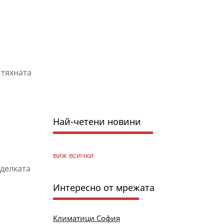
 тяхната
Най-четени новини
виж всички
Сделката
Интересно от мрежата
Климатици София