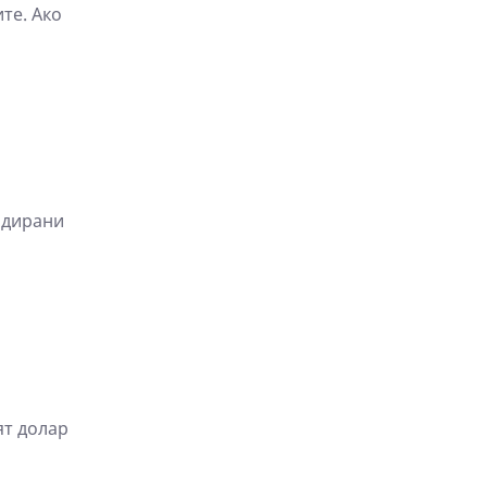
те. Ако
рдирани
ят долар