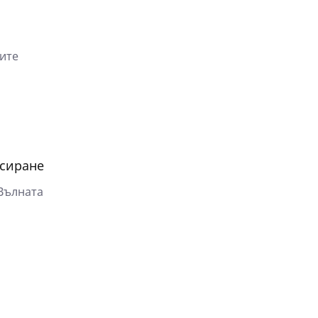
ите
нсиране
Вълната