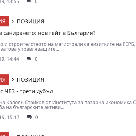
9, 13:55
0
ИЯ
ПОЗИЦИЯ
в санирането: нов гейт в България?
 и строителството на магистрали са визитките на ГЕРБ,
 затова управляващите...
9, 14:44
0
ИЯ
ПОЗИЦИЯ
с ЧЕЗ - трети дубъл
на Калоян Стайков от Института за пазарна икономика 
а на българските активи...
9, 15:17
0