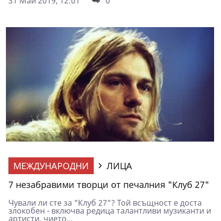
31 Май 2019, 12:01
0
МЕЖДУНАРОДНИ
ЛИЦА
7 незабравими творци от печалния "Клуб 27"
Чували ли сте за "Клуб 27"? Той всъщност е доста
злокобен - включва редица талантливи музиканти и
артисти, чието...