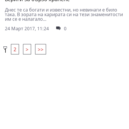
Днес те са богати и известни, но невинаги е било
така. В зората на карирата си на тези знаменитости
им се е налагало...
24 Март 2017, 11:24
0
2
>
>>
1