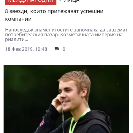
8 звезди, които притежават успешни
компании
Напоследък знаменитостите започнаха да завземат
потребителския пазар. Козметичната империя на
риалити...
18 Фев 2019, 10:48
0