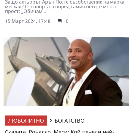
Защо актьорът Арън Пол е съсобственик на марка
мескал? Отговорът, според самия него, е много
прост: „Обичам...
15 Март 2024, 17:48
0
ЛЮБОПИТНО
БОГАТСТВО
Скалата, Роналдо, Меси: Кой печели най-