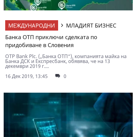
МЕЖДУНАРОДНИ
МЛАДИЯТ БИЗНЕС
Банка ОТП приключи сделката по
придобиване в Словения
OTP Bank Plc. („Банка ОТП“), компанията майка на
Банка ДСК и Експресбанк, обявява, че на 13
декември 2019 г....
16 Дек 2019, 13:45
0