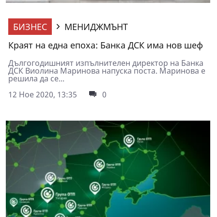
БИЗНЕС
МЕНИДЖМЪНТ
Краят на една епоха: Банка ДСК има нов шеф
Дългогодишният изпълнителен директор на Банка
ДСК Виолина Маринова напуска поста. Маринова е
решила да се...
12 Ное 2020, 13:35
0