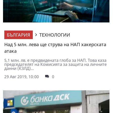
БЪЛГАРИЯ
ТЕХНОЛОГИИ
Над 5 млн. лева ще струва на НАП хакерската
атака
5,1 млн. лв. е предвидената глоба за НАП. Това каза
председателят на Комисията за защита на личните
данни (КЗЛД)...
29 Авг 2019, 10:00
0