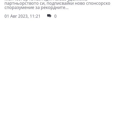
партньорството си, подписвайки ново спонсорско
споразумение за рекордните...
01 Авг 2023, 11:21
0