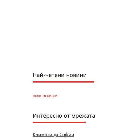
Най-четени новини
виж всички
Интересно от мрежата
Климатици София