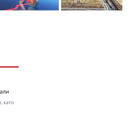
рали
, като