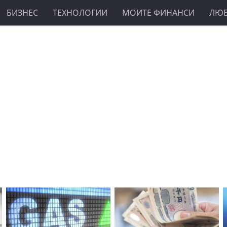
БИЗНЕС
ТЕХНОЛОГИИ
МОИТЕ ФИНАНСИ
ЛЮ