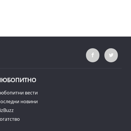
ЛЮБОПИТНО
юбопитни вести
оследни новини
izBuzz
огатство