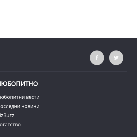
ЛЮБОПИТНО
юбопитни вести
оследни новини
izBuzz
огатство