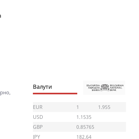
а
Валути
урно,
EUR
1
1.955
USD
1.1535
GBP
0.85765
JPY
182.64