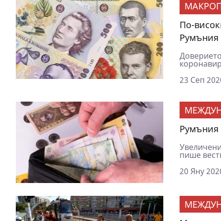
МАКРОП
По-висок
Румъния
Доверието
коронавир
23 Сеп 202
МЕЖДУ
Румъния 
Увеличени
пише вестн
20 Яну 202
МЕЖДУ