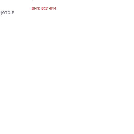
виж всички
щото в