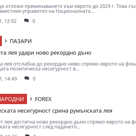
е отложи преминаването към еврото до 2029 г. Това с
аместник-управител на Националната...
1, 12:02
0
ПАЗАРИ
та лея удари ново рекордно дъно
a лея отслабна до рекордно ниво спрямо еврото на фон
та политическа несигурност в...
1, 14:49
0
НАРОДНИ
FOREX
ската несигурност срина румънската лея
т лея достигна ново рекордно дъно спрямо еврото на ф
ата несигурност след падането...