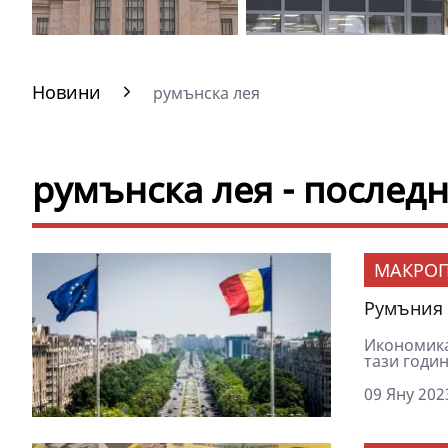
Новини
румънска лея
румънска лея - послед
МАКРОП
Румъния 
Икономика
тази годин
09 Яну 202