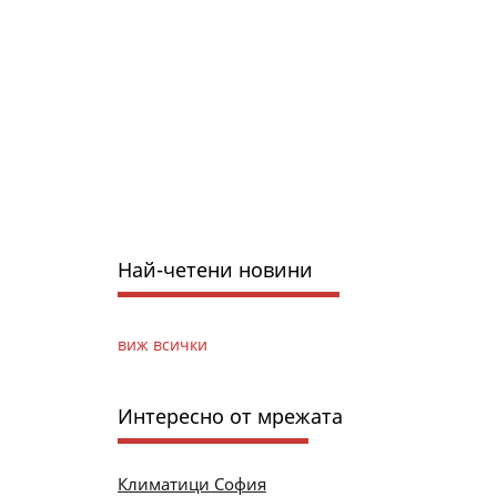
Най-четени новини
виж всички
Интересно от мрежата
Климатици София