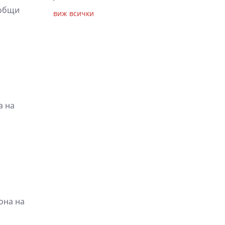
ъобщи
виж всички
а на
она на