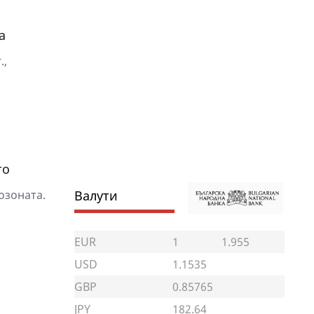
а
.,
то
озоната.
Валути
EUR
1
1.955
USD
1.1535
GBP
0.85765
JPY
182.64