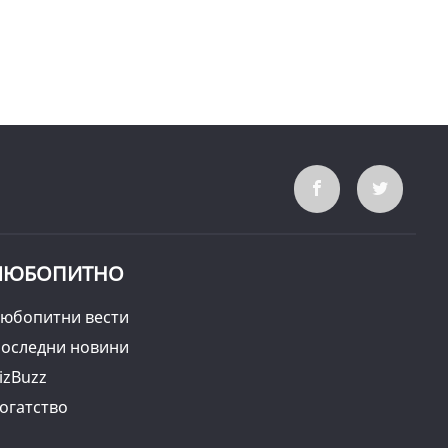
ЛЮБОПИТНО
юбопитни вести
оследни новини
izBuzz
огатство