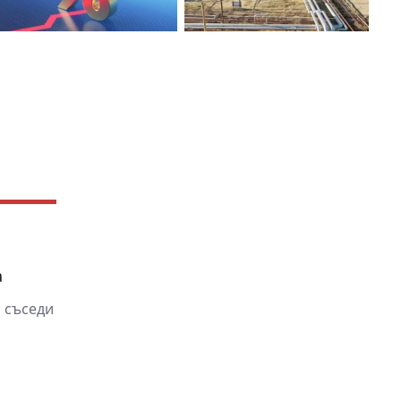
а
 съседи