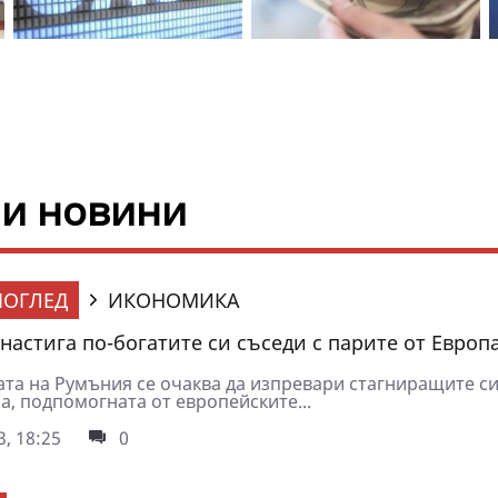
ни новини
ОГЛЕД
ИКОНОМИКА
настига по-богатите си съседи с парите от Европ
та на Румъния се очаква да изпревари стагниращите си
а, подпомогната от европейските...
3, 18:25
0