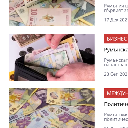
Румъния щ
първият з
17 Дек 202
БИЗНЕС
Румънска
Румънскaт
нарастваща
23 Сеп 202
МЕЖДУ
Политиче
Румънския
политическ