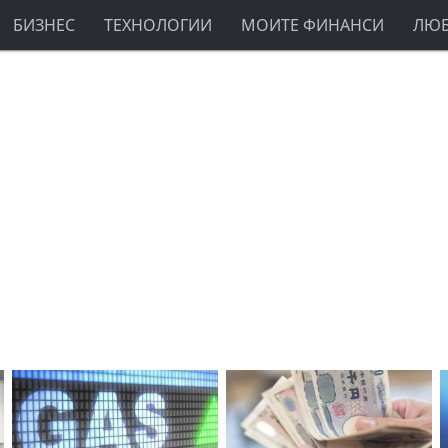
БИЗНЕС
ТЕХНОЛОГИИ
МОИТЕ ФИНАНСИ
ЛЮ