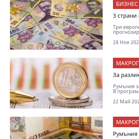
БИЗНЕС
3 страни
Три европе
прогнозир
28 Ное 202
МАКРОП
За разли
Румъния за
В програма
22 Май 202
МАКРОП
Румъния 