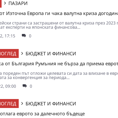
ПАЗАРИ
 от Източна Европа ги чака валутна криза догодин
йски страни са застрашени от валутна криза през 2023 г
ат експерти на японската финансова...
2, 17:15
0
ОГЛЕД
БЮДЖЕТ И ФИНАНСИ
ка от България Румъния не бърза да приема евро
 пореден път отложи целевата си дата за влизане в евр
та за конвергенция за периода...
2, 09:00
0
ОГЛЕД
БЮДЖЕТ И ФИНАНСИ
отлага еврото за далечното бъдеще