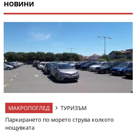
новини
МАКРОПОГЛЕД
ТУРИЗЪМ
Паркирането по морето струва колкото
нощувката