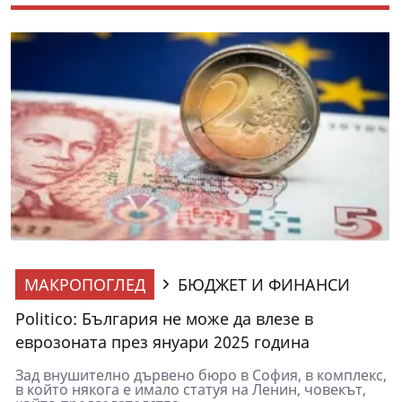
МАКРОПОГЛЕД
БЮДЖЕТ И ФИНАНСИ
Politico: България не може да влезе в
еврозоната през януари 2025 година
Зад внушително дървено бюро в София, в комплекс,
в който някога е имало статуя на Ленин, човекът,