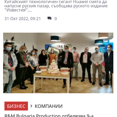
Китайският технологичен гигант Huawei смята да
напусне руския пазар, съобщава руското издание
"Известия",...
31 Окт 2022, 09:21
0
БИЗНЕС
КОМПАНИИ
R&M Bulgaria Production отбелязва 9-а