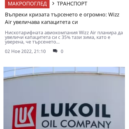
МАКРОПОГЛЕД
ТРАНСПОРТ
Въпреки кризата търсенето е огромно: Wizz
Air увеличава капацитета си
Нискотарифната авиокомпания Wizz Air планира да
увеличи капацитета си с 35% тази зима, като е
уверена, че търсенето...
02 Ное 2022, 21:10
0