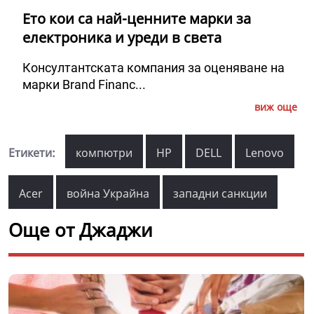
Ето кои са най-ценните марки за
електроника и уреди в света
Консултантската компания за оценяване на
марки Brand Financ...
виж още
Етикети:
компютри
HP
DELL
Lenovo
Acer
война Украйна
западни санкции
Още от Джаджи