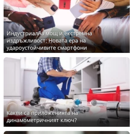
Индустриална мощ и екстремна
издръжливост: Новата ера на
удароустойчивите смартфони
Какви са приложенията на
динамометричният ключ?