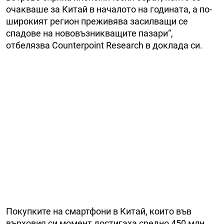
очакваше за Китай в началото на годината, а по-
широкият регион преживява засилващи се
спадове на нововъзникващите пазари“,
отбелязва Counterpoint Research в доклада си.
Покупките на смартфони в Китай, които във
върховия си момент достигаха средно 450 млн.