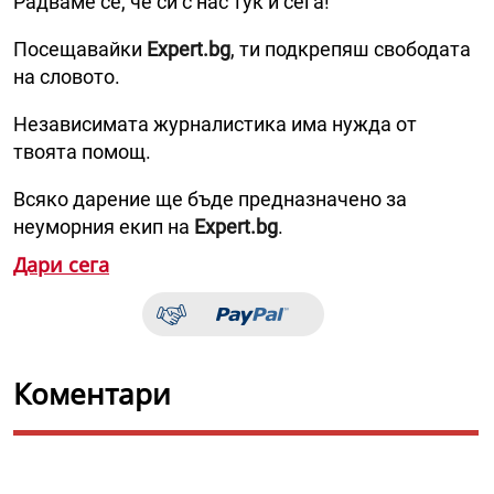
Радваме се, че си с нас тук и сега!
Посещавайки
Expert.bg
, ти подкрепяш свободата
на словото.
Независимата журналистика има нужда от
твоята помощ.
Всяко дарение ще бъде предназначено за
неуморния екип на
Expert.bg
.
Дари сега
Коментари