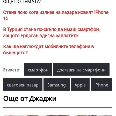
ОЩЕ ПО ТЕМАТА:
Стана ясно кога излиза на пазара новият iPhone
15
В Турция стана по-скъпо да имаш смартфон,
защото Ердоган вдигна заплатите
Как ще изглеждат мобилните телефони в
бъдещето?
Етикети:
смартфон
доставки на смартфони
световен пазар
Samsung
Apple
iPhone
Още от Джаджи