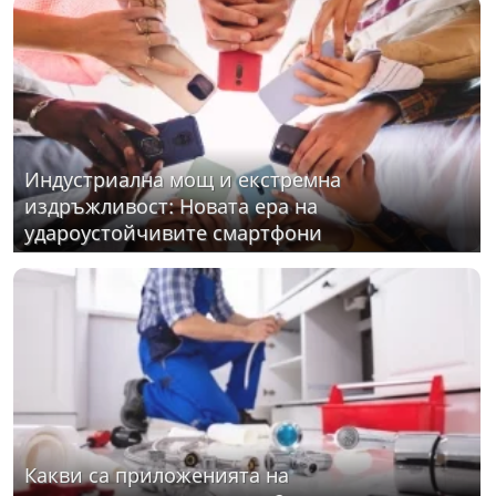
Индустриална мощ и екстремна
издръжливост: Новата ера на
удароустойчивите смартфони
Какви са приложенията на