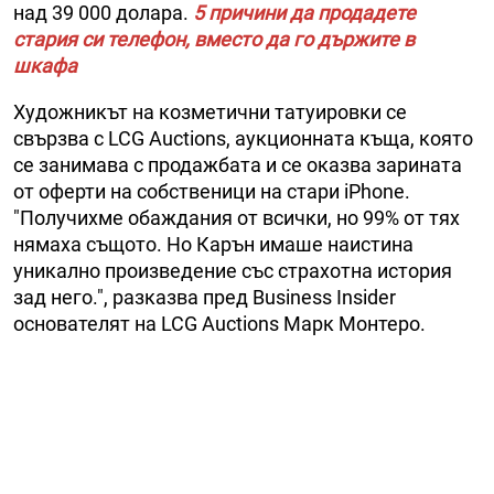
над 39 000 долара.
5 причини да продадете
стария си телефон, вместо да го държите в
шкафа
Художникът на козметични татуировки се
свързва с LCG Auctions, аукционната къща, която
се занимава с продажбата и се оказва зарината
от оферти на собственици на стари iPhone.
"Получихме обаждания от всички, но 99% от тях
нямаха същото. Но Карън имаше наистина
уникално произведение със страхотна история
зад него.", разказва пред Business Insider
основателят на LCG Auctions Марк Монтеро.