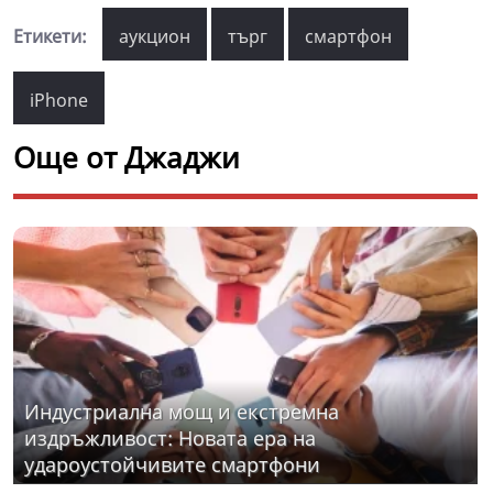
Етикети:
аукцион
търг
смартфон
iPhone
Още от Джаджи
Индустриална мощ и екстремна
издръжливост: Новата ера на
удароустойчивите смартфони