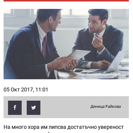
Снимка: iStock/Guliver
05 Окт 2017, 11:01
Деница Райкова
На много хора им липсва достатъчно увереност