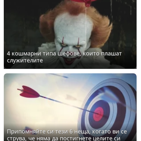
4 кошмарни типа шефове, които плашат
служителите
Припомняйте си тези 6 неща, когато ви се
струва, че няма да постигнете целите си