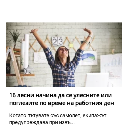
16 лесни начина да се улесните или
поглезите по време на работния ден
Когато пътувате със самолет, екипажът
предупреждава при извъ...