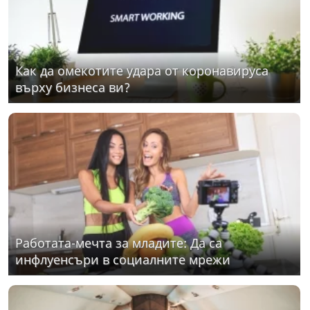
Как да омекотите удара от коронавируса
върху бизнеса ви?
Работата-мечта за младите: Да са
инфлуенсъри в социалните мрежи