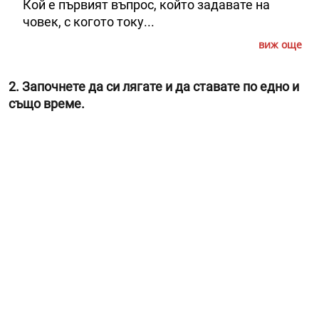
Кой е първият въпрос, който задавате на
човек, с когото току...
виж още
2. Започнете да си лягате и да ставате по едно и
също време.