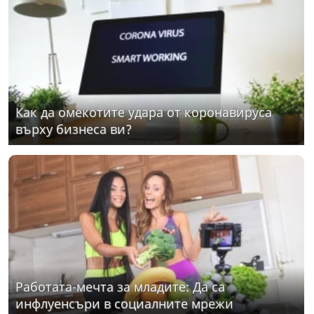
Как да омекотите удара от коронавируса
върху бизнеса ви?
Работата-мечта за младите: Да са
инфлуенсъри в социалните мрежи