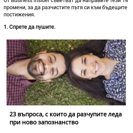
От Business Insider съветват да направите тези 14
промени, за да разчистите пътя си към бъдещите
постижения.
1. Спрете да пушите.
23 въпроса, с които да разчупите леда
при ново запознанство