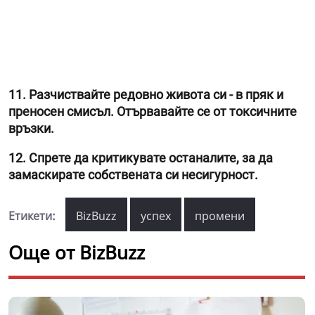
11. Разчиствайте редовно живота си - в пряк и
преносен смисъл. Отървавайте се от токсичните
връзки.
12. Спрете да критикувате останалите, за да
замаскирате собствената си несигурност.
Етикети:
BizBuzz
успех
промени
Още от BizBuzz