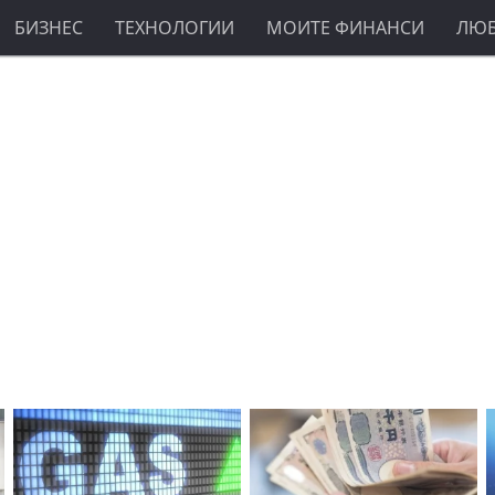
БИЗНЕС
ТЕХНОЛОГИИ
МОИТЕ ФИНАНСИ
ЛЮ