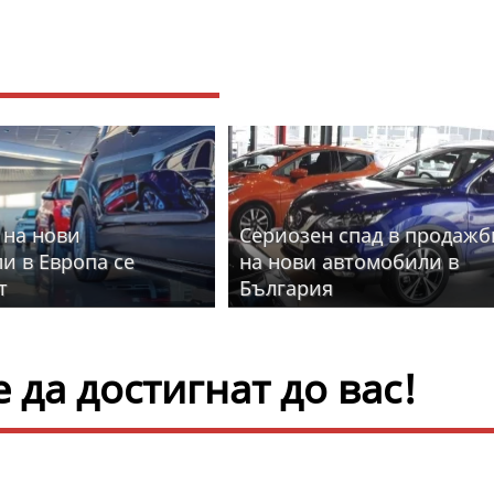
на нови
Сериозен спад в продажб
и в Европа се
на нови автомобили в
т
България
да достигнат до вас!