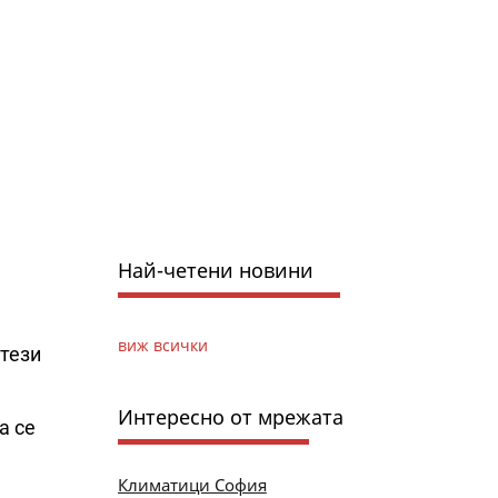
Най-четени новини
виж всички
 тези
Интересно от мрежата
а се
Климатици София