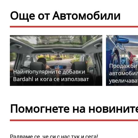
Още от Автомобили
Продажби 
Най-популярните добавки
автомобил
Bardahl и кога се използват
увеличава
Помогнете на новините 
Радваме се, че си с нас тук и сега!