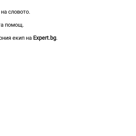
 на словото.
та помощ.
рния екип на
Expert.bg
.