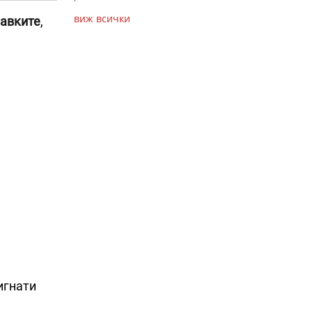
виж всички
тавките
,
игнати