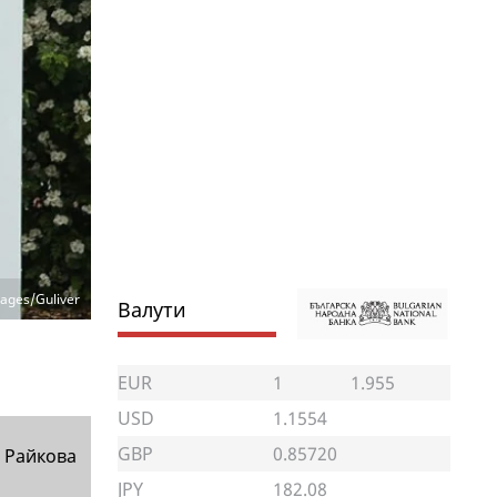
ages/Guliver
Валути
EUR
1
1.955
USD
1.1554
GBP
0.85720
 Райкова
JPY
182.08