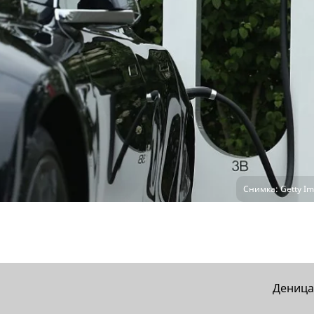
Снимка: Getty Im
Деница