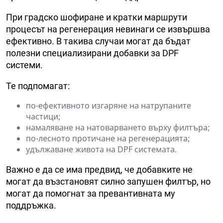
При градско шофиране и кратки маршрути
процесът на регенерация невинаги се извършва
ефективно. В такива случаи могат да бъдат
полезни специализирани добавки за DPF
системи.
Те подпомагат:
по-ефективното изгаряне на натрупаните
частици;
намаляване на натоварването върху филтъра;
по-лесното протичане на регенерацията;
удължаване живота на DPF системата.
Важно е да се има предвид, че добавките не
могат да възстановят силно запушен филтър, но
могат да помогнат за превантивната му
поддръжка.