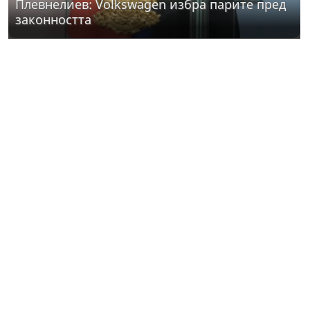
Плевнелиев: Volkswagen избра парите пред
законността