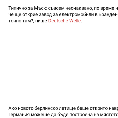
Типично за Мъск: съвсем неочаквано, по време н
че ще открие завод за електромобили в Бранден
точно там?, пише
Deutsche Welle
.
Ако новото берлинско летище беше открито наврем
Германия можеше да бъде построена на мястото 