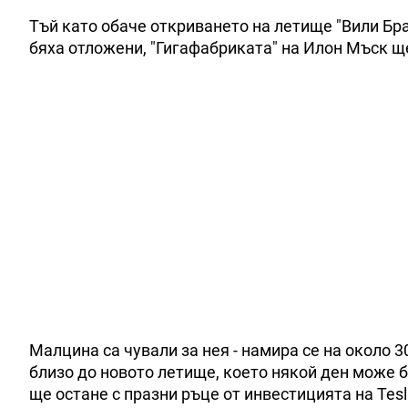
Тъй като обаче откриването на летище "Вили Бра
бяха отложени, "Гигафабриката" на Илон Мъск щ
Малцина са чували за нея - намира се на около 
близо до новото летище, което някой ден може б
ще остане с празни ръце от инвестицията на Tesl