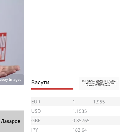
Getty Images
Валути
EUR
1
1.955
USD
1.1535
GBP
0.85765
 Лазаров
JPY
182.64