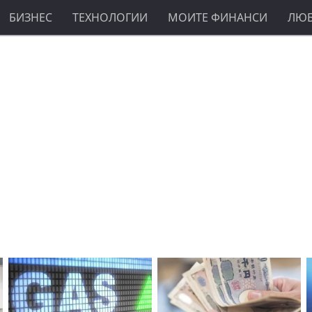
БИЗНЕС
ТЕХНОЛОГИИ
МОИТЕ ФИНАНСИ
ЛЮ