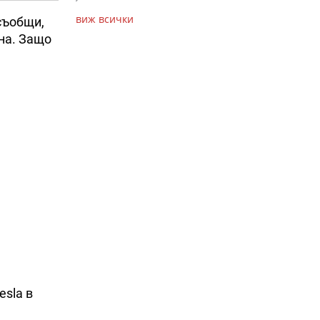
виж всички
съобщи,
на. Защо
esla в