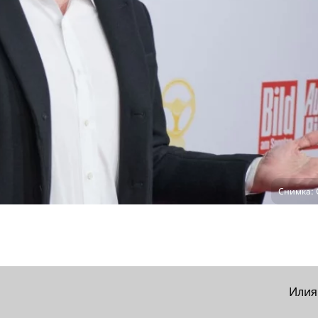
Снимка: 
Илия