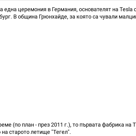
а една церемония в Германия, основателят на Tesla 
бург. В община Грюнхайде, за която са чували малци
е (по план - през 2011 г.), то първата фабрика на T
на старото летище "Тегел".