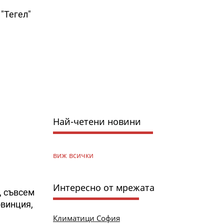
"Тегел"
Най-четени новини
виж всички
Интересно от мрежата
, съвсем
овинция,
Климатици София