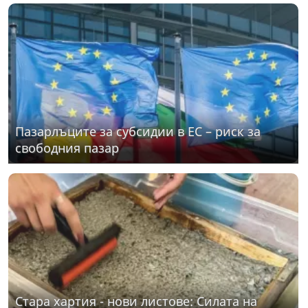
Пазарлъците за субсидии в ЕС – риск за
свободния пазар
Стара хартия - нови листове: Силата на