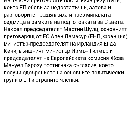
На 19 юни преговорите постигнаха резултати,
които ЕП обяви за недостатъчни, затова и
разговорите продължиха и през миналата
седмица в рамките на подготовката за Съвета.
Накрая председателят Мартин Шулц, основният
преговарящ от ЕС Ален Ламасур (ЕНП, Франция),
министър‑председателят на Ирландия Енда
Кени, външният министър Иймън Гилмър и
председателят на Европейската комисия Жозе
Мануел Барозу постигнаха съгласие, което
получи одобрението на основните политически
групи в ЕП и страните-членки.