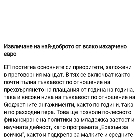
Извличане на най-доброто от всяко изхарчено
евро
ЕП постигна основните си приоритети, заложени
в преговорния мандат. В тях се включват както
почти пълна гъвкавост по отношение на
прехвърлянето на плащания от година на година,
така и високи нива на гъвкавост по отношение на
бюджетните ангажименти, както по години, така
и по разходни пера. Това ще позволи по-лесното
финансиране на политики за младежка заетост и
научната дейност, като програмата „Еразъм за
всички“, както и подкрепа за малките и средните