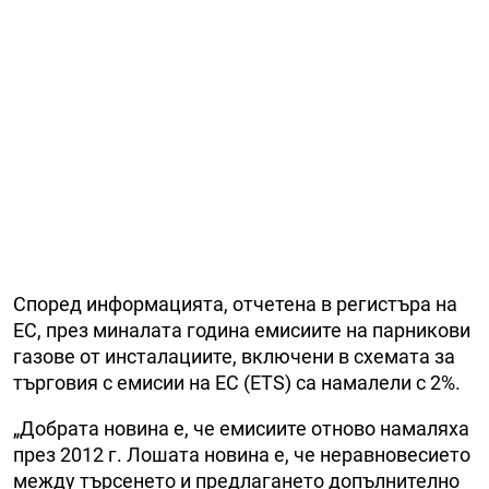
Според информацията, отчетена в регистъра на
ЕС, през миналата година емисиите на парникови
газове от инсталациите, включени в схемата за
търговия с емисии на ЕС (ETS) са намалели с
2%.
„Добрата новина е, че емисиите отново намаляха
през 2012 г. Лошата новина е, че неравновесието
между търсенето и предлагането допълнително