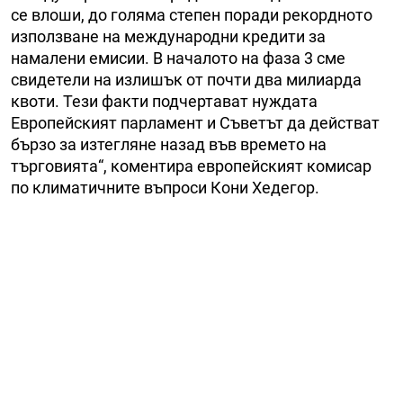
се влоши, до голяма степен поради рекордното
използване на международни кредити за
намалени емисии. В началото на фаза 3 сме
свидетели на излишък от почти два милиарда
квоти. Тези факти подчертават нуждата
Европейският парламент и Съветът да действат
бързо за изтегляне назад във времето на
търговията“, коментира европейският комисар
по климатичните въпроси Кони Хедегор.