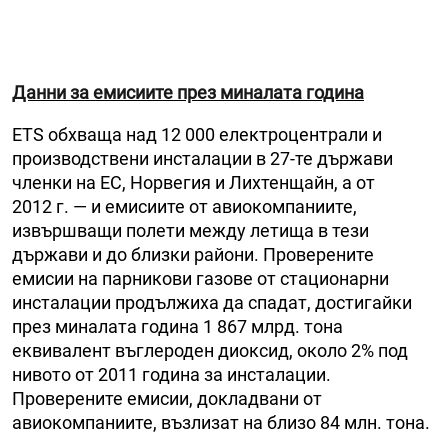
Данни за емисиите през миналата година
ETS обхваща над
12 000 електроцентрали и
производствени инсталации в 27-те държави
членки на ЕС, Норвегия и Лихтенщайн, а от
2012 г. — и емисиите от авиокомпаниите,
извършващи полети между летища в тези
държави и до близки райони. Проверените
емисии на парникови газове от стационарни
инсталации
продължиха да спадат, достигайки
през миналата година 1 867 млрд. тона
еквивалент въглероден диоксид, около 2% под
нивото от 2011 година за инсталации.
Проверените емисии, докладвани от
авиокомпаниите, възлизат на близо 84 млн. тона.