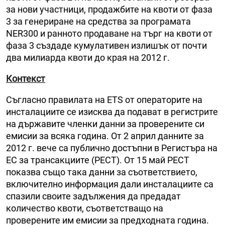
за нови участници, продажбите на квоти от фаза
3 за генериране на средства за програмата
NER300 и ранното продаване на търг на квоти от
фаза 3 създаде кумулативен излишък от почти
два милиарда квоти до края на 2012 г.
Контекст
Съгласно правилата на ETS от операторите на
инсталациите се изисква да подават в регистрите
на държавите членки данни за проверените си
емисии за всяка година. От
2 април данните за
2012 г. вече са публично достъпни в Регистъра на
ЕС за трансакциите (РЕСТ). От 15 май РЕСТ
показва също така данни за съответствието,
включително информация дали инсталациите са
спазили своите задължения да предадат
количество квоти, съответстващо на
проверените им емисии за предходната година.