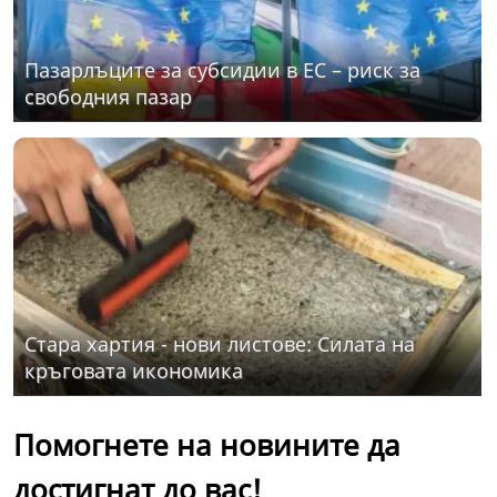
Пазарлъците за субсидии в ЕС – риск за
свободния пазар
Стара хартия - нови листове: Силата на
кръговата икономика
Помогнете на новините да
достигнат до вас!