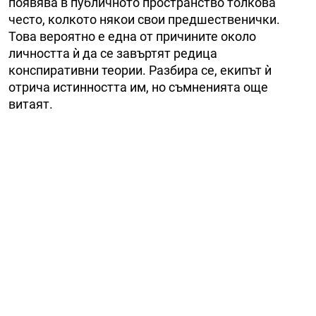
появява в публичното пространство толкова
често, колкото някои свои предшественички.
Това вероятно е една от причините около
личността ѝ да се завъртят редица
конспиративни теории. Разбира се, екипът ѝ
отрича истинността им, но съмненията още
витаят.