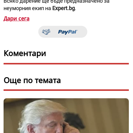
Всяко дарение ще бъде предназначено за
неуморния екип на
Expert.bg
.
Дари сега
Коментари
Още по темата