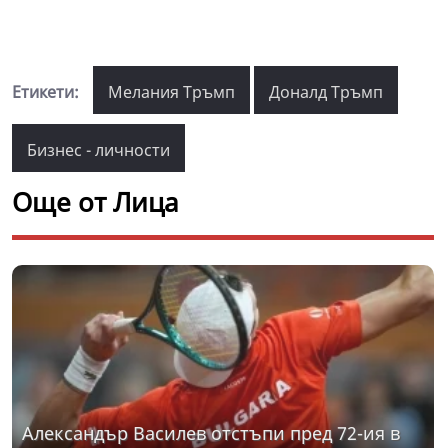
Етикети:
Мелания Тръмп
Доналд Тръмп
Бизнес - личности
Още от Лица
Александър Василев отстъпи пред 72-ия в