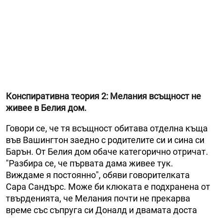
Конспиративна теория 2: Мелания всъщност не
живее в Белия дом.
Говори се, че тя всъщност обитава отделна къща
във Вашингтон заедно с родителите си и сина си
Барън. От Белия дом обаче категорично отричат.
"Разбира се, че първата дама живее тук.
Виждаме я постоянно", обяви говорителката
Сара Сандърс. Може би клюката е подхранена от
твърденията, че Мелания почти не прекарва
време със съпруга си Доналд и двамата доста