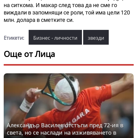
на ситкома. И макар след това да не сме го
виждали в запомнящи се роли, той има цели 120
млн. долара в сметките си.
Етикети:
Бизнес - личности
звезди
Още от Лица
Александър Василев отстъпи пред 72-ия в
света, но се наслади на изживяването в