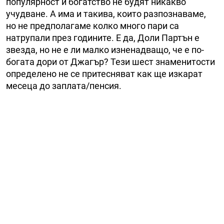
популярност и богатство не будят никакво
учудване. А има и такива, които разпознаваме,
но не предполагаме колко много пари са
натрупали през годините. Е да, Доли Партън е
звезда, но не е ли малко изненадващо, че е по-
богата дори от Джагър? Тези шест знаменитости
определено не се притесняват как ще изкарат
месеца до заплата/пенсия.