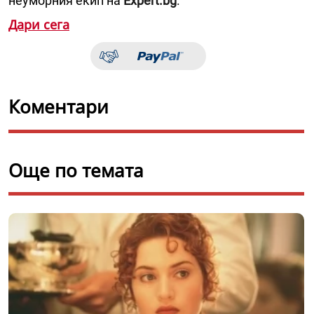
неуморния екип на
Expert.bg
.
Дари сега
Коментари
Още по темата