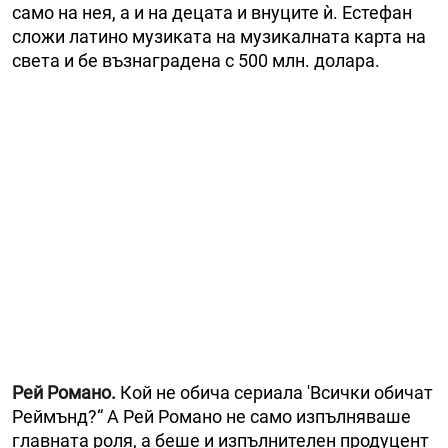
само на нея, а и на децата и внуците ѝ. Естефан
сложи латино музиката на музикалната карта на
света и бе възнаградена с 500 млн. долара.
Рей Романо.
Кой не обича сериала 'Всички обичат
Реймънд?“ А Рей Романо не само изпълняваше
главната роля, а беше и изпълнителен продуцент