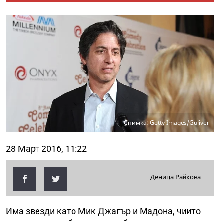
Снимка: Getty Images/Guliver
28 Март 2016, 11:22
Деница Райкова
Има звезди като Мик Джагър и Мадона, чиито