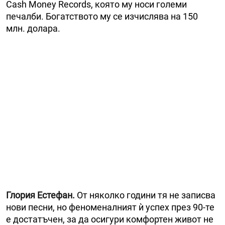
Cash Money Records, която му носи големи
печалби. Богатството му се изчислява на 150
млн. долара.
Глория Естефан.
От няколко години тя не записва
нови песни, но феноменалният ѝ успех през 90-те
е достатъчен, за да осигури комфортен живот не