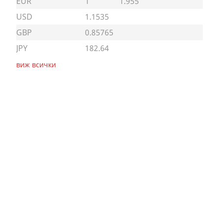
EUR
1
1.955
USD
1.1535
GBP
0.85765
JPY
182.64
виж всички