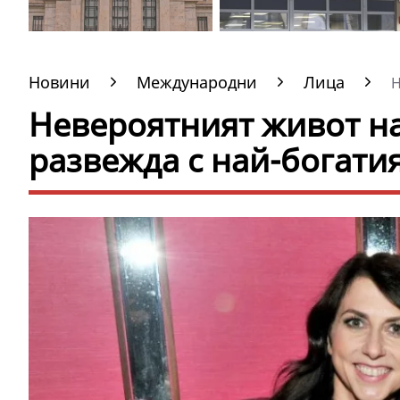
Новини
Международни
Лица
Н
Невероятният живот на
развежда с най-богати