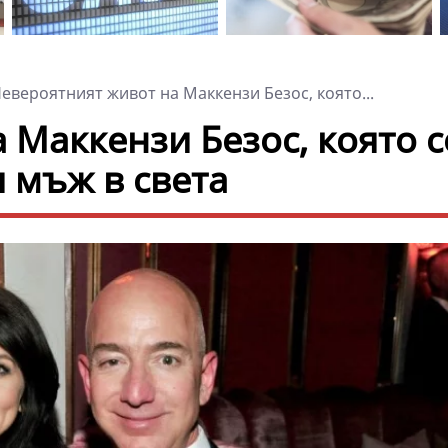
евероятният живот на Маккензи Безос, която...
 Маккензи Безос, която с
я мъж в света