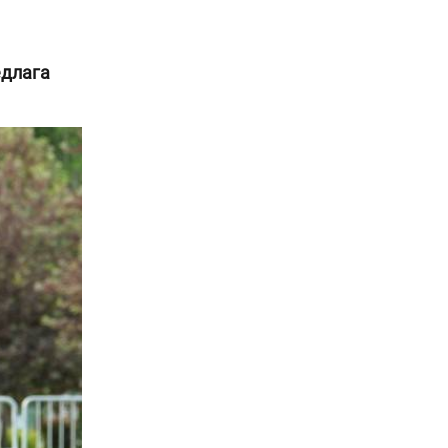
едлага