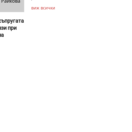
 Райкова
виж всички
съпругата
нзи при
на