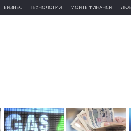
БИЗНЕС
ТЕХНОЛОГИИ
МОИТЕ ФИНАНСИ
ЛЮ