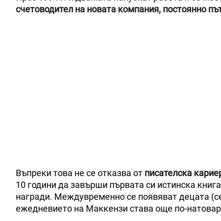
счетоводител на новата компания, постоянно път
Въпреки това не се отказва от
писателска карие
10 години да завърши първата си истинска книга - 
награди. Междувременно се появяват децата (с
ежедневието на Маккензи става още по-натовар