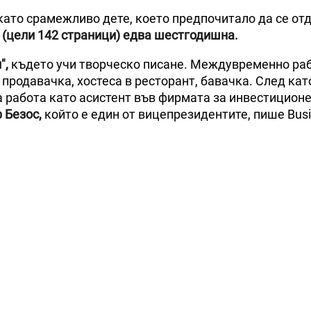
като срамежливо дете, което предпочитало да се от
 (цели 142 страници) едва шестгодишна.
",
където учи творческо писане. Междувременно ра
, продавачка, хостеса в ресторант, бавачка. След кат
а работа като асистент във фирмата за инвестицион
 Безос,
който е един от вицепрезидентите, пише Bus