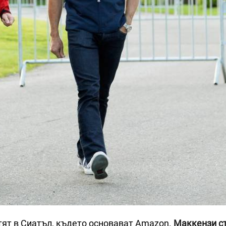
стят в Сиатъл, където основават Amazon.
Маккензи с