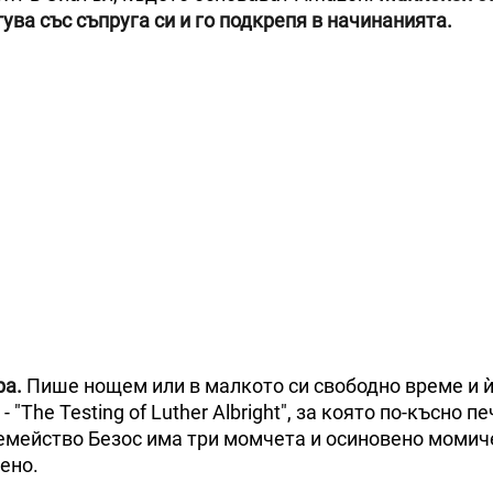
ува със съпруга си и го подкрепя в начинанията.
ра.
Пише нощем или в малкото си свободно време и 
"The Testing of Luther Albright", за която по-късно п
емейство Безос има три момчета и осиновено момиче
ено.