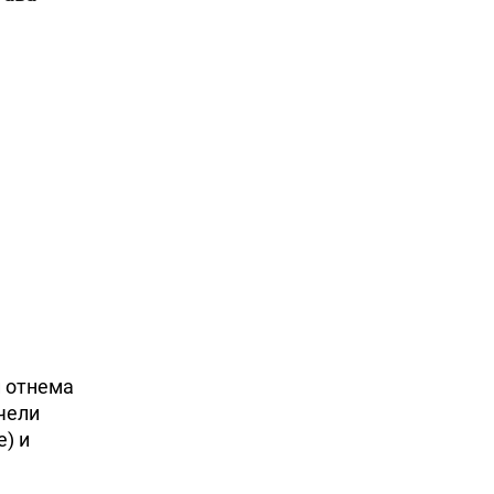
ѝ отнема
ечели
) и