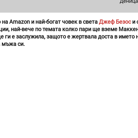
Деница
 на Amazon и най-богат човек в света
Джеф Безос
и 
ии, най-вече по темата колко пари ще вземе Макке
ще ги е заслужила, защото е жертвала доста в името 
а мъжа си.