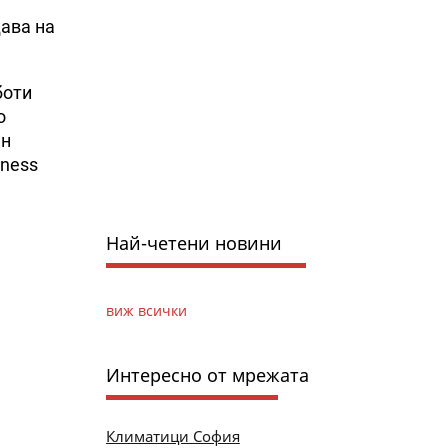
дава на
боти
о
ен
iness
Най-четени новини
виж всички
Интересно от мрежата
Климатици София