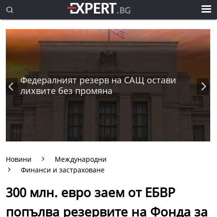
Федералният резерв на САЩ остави
лихвите без промяна
Новини
Международни
Финанси и застраховане
300 млн. евро заем от ЕБВР
попълва резервите на Фонда за