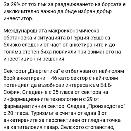
За 29% от тях пък за раздвижването на борсата е
изключително важно да бъде избран добър
инвеститор.
Международната макроикономическа
обстановка и ситуацията в Гърция също са
близко следени от част от анкетираните и до
голяма степен биха повлияли при взимането на
инвестиционни решения.
Секторът „Енергетика” е отбелязан от най-голям
брой анкетирани – 46 като сектор с най-голям
потенциал да възобнови интереса към БФБ-
София. Следван е с 35 гласа от сектора на
информационните технологии и с 29 от
фармацевтичния сектор. Следва „Производство”
с 20 гласа. Туризмът е считан от едва 8 от
анкетираните за перспективен от гледна точка
на капиталовия пазар. Селското стопанство,