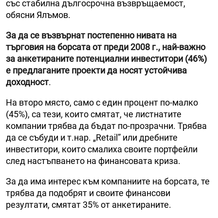
със стабилна дългосрочна възвръщаемост,
обясни Ялъмов.
За да се възвърнат постепенно нивата на
търговия на борсата от преди 2008 г., най-важно
за анкетираните потенциални инвеститори (46%)
е предлаганите проекти да носят устойчива
доходност
.
На второ място, само с един процент по-малко
(45%), са тези, които смятат, че листнатите
компании трябва да бъдат по-прозрачни. Трябва
да се събуди и т.нар. „Retail” или дребните
инвеститори, които смалиха своите портфейли
след настъпването на финансовата криза.
За да има интерес към компаниите на борсата, те
трябва да подобрят и своите финансови
резултати, смятат 35% от анкетираните.