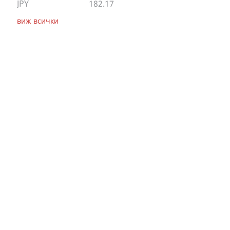
JPY
182.17
виж всички