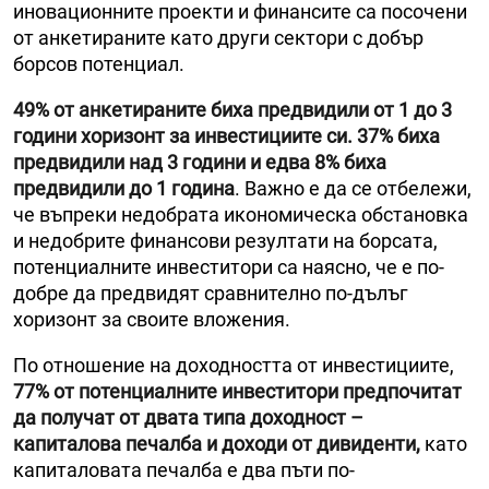
иновационните проекти и финансите са посочени
от анкетираните като други сектори с добър
борсов потенциал.
49% от анкетираните биха предвидили от 1 до 3
години хоризонт за инвестициите си. 37% биха
предвидили над 3 години и едва 8% биха
предвидили до 1 година
. Важно е да се отбележи,
че въпреки недобрата икономическа обстановка
и недобрите финансови резултати на борсата,
потенциалните инвеститори са наясно, че е по-
добре да предвидят сравнително по-дълъг
хоризонт за своите вложения.
По отношение на доходността от инвестициите,
77% от потенциалните инвеститори предпочитат
да получат от двата типа доходност –
капиталова печалба и доходи от дивиденти,
като
капиталовата печалба е два пъти по-