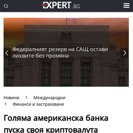
Федералният резерв на САЩ остави
лихвите без промяна
Новини
Международни
Финанси и застраховане
Голяма американска банка
пуска своя криптовалута