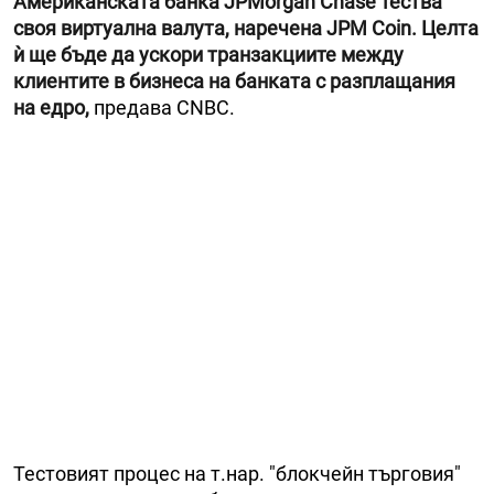
Американската банка JPMorgan Chase тества
своя виртуална валута, наречена JPM Coin. Целта
ѝ ще бъде да ускори транзакциите между
клиентите в бизнеса на банката с разплащания
на едро,
предава CNBC.
Тестовият процес на т.нар. "блокчейн търговия"