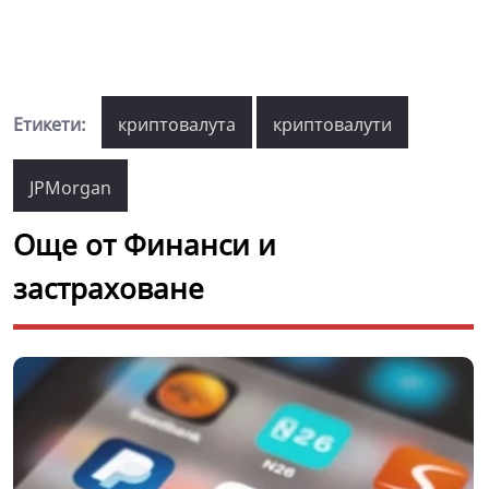
Етикети:
криптовалута
криптовалути
JPMorgan
Още от Финанси и
застраховане