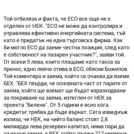
Той отбеляза и факта, че ЕСО все още не е
отделен от НЕК. "ЕСО не може да контролира и
управлява ефективно енергийната система, тъй
като е придатък на една търговска фирма. Как
би могло ЕСО да заеме честна позиция, след като
е собственост на пазарен участник?", заяви той.
От всеки 5 лева, които плащаме като такса за
пренос, едно левче отива в ЕСО, обясни Божилов.
Той коментира и заема, който се очаква да вземе
БЕХ. "БЕХ твърди, че основната част от парите от
заема, който ще вземат ще бъдат изразходвани
за покриване на заема, изтеглен от НЕК за
проекта "Белене". От 5 години е ясно кога
кредитът трябва да бъде върнат. Сега изведнъж
излиза, че НЕК, на чийто баланс стоят 2,8
милиарда лева резервен капитал, няма пари да
си върне заема, а БЕХ, който държи 717 милиона