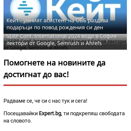
Кейт - умният асистент на ОББ раздава
подаръци по повод рождения си ден
SERP Conf. International 2024 води в София
лектори от Google, Semrush и Ahrefs
Помогнете на новините да
достигнат до вас!
Радваме се, че си с нас тук и сега!
Посещавайки
Expert.bg
, ти подкрепяш свободата
на словото.