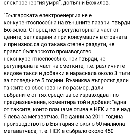
електроенергия умря”, допълни Божилов.
"Българската електроенергия не е
конкурентоспособна на външните пазари, твърди
Божилов. Според него регулаторната част от
цените, заплащани и при консумация в страната
и при износ са до такава степен раздути, че
правят българското производство
неконкурентноспособно. Той твърди, че
регулираната част на сметките, т.е. различните
видове такси и добавки е нараснала около 3 пъти
за последните 5 години. Възниква въпросът дали
таксите са обосновани по размер, дали
събраните от тях средства се изразходват по
предназначение, коментира той и добави: "една
от таксите, които плащаме отива в НЕК и тя е над
9 лева за мегаватчас. По данни за 2011 година
производството в България е около 50 милиона
мегаватчаса, т. е. НЕК е събрало около 450